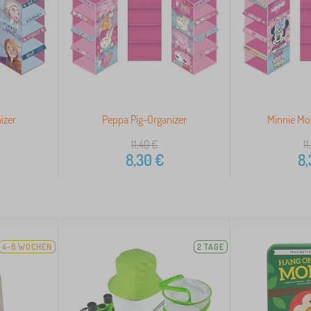
izer
Peppa Pig-Organizer
Minnie Mo
11,40
€
11
8,30
€
8,
4-6 WOCHEN
2 TAGE