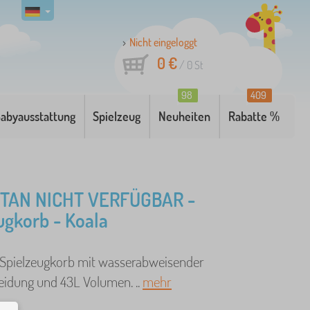
Nicht eingeloggt
0 €
/
0
St
98
409
abyausstattung
Spielzeug
Neuheiten
Rabatte %
AN NICHT VERFÜGBAR -
ugkorb - Koala
Spielzeugkorb mit wasserabweisender
eidung und 43L Volumen. ..
mehr