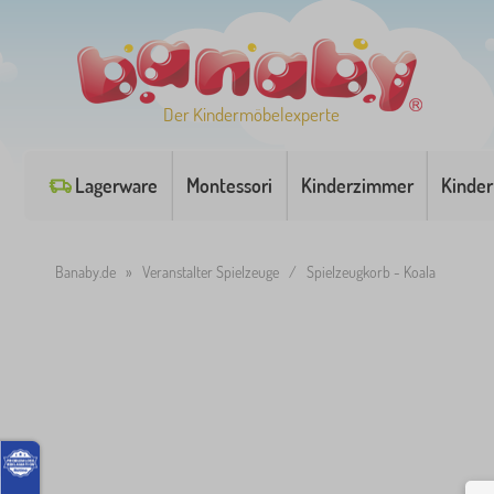
Der Kindermöbelexperte
Lagerware
Montessori
Kinderzimmer
Kinder
Banaby.de
»
Veranstalter Spielzeuge
/
Spielzeugkorb - Koala