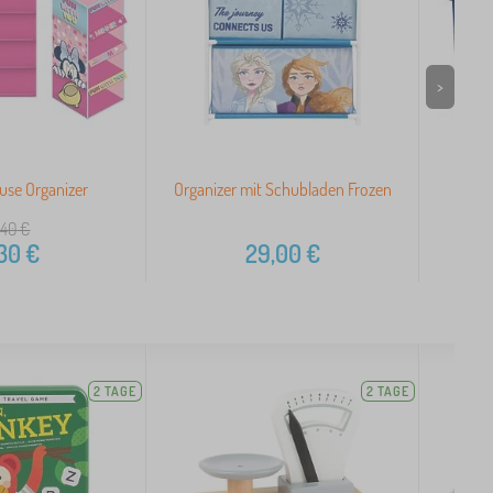
>
use Organizer
Organizer mit Schubladen Frozen
S
,40
€
30
€
29,00
€
2 TAGE
2 TAGE