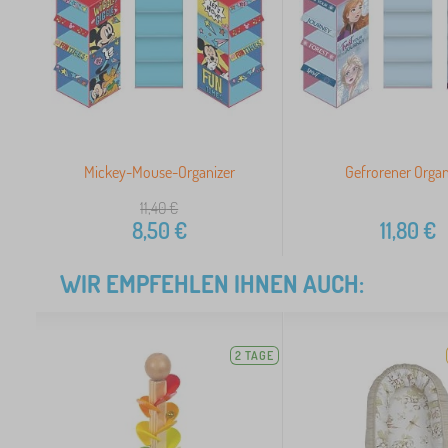
Mickey-Mouse-Organizer
Gefrorener Organ
11,40
€
8,50
€
11,80
€
WIR EMPFEHLEN IHNEN AUCH:
2 TAGE