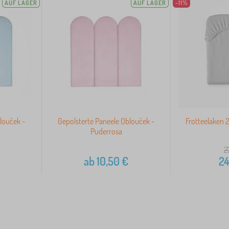
AUF LAGER
AUF LAGER
-11%
louček -
Gepolsterte Paneele Oblouček -
Frotteelaken 
Puderrosa
2
ab
10,50
€
24