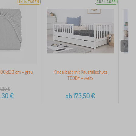
IN 14 TAGEN
AUF LAGER
>
200x120 cm – grau
Kinderbett mit Rausfallschutz
Kin
TEDDY - weiß
7,30
€
,30
€
ab
173,50
€