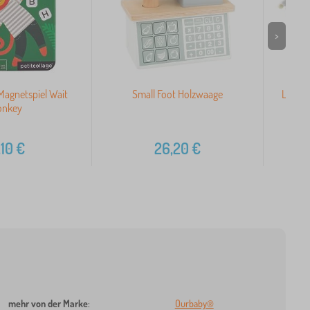
>
 Magnetspiel Wait
Small Foot Holzwaage
Le Toy
onkey
,10
€
26,20
€
mehr von der Marke
:
Ourbaby®