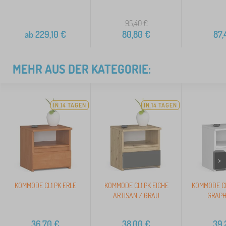
95,40
€
ab
229,10
€
80,80
€
87,
MEHR AUS DER KATEGORIE:
IN 14 TAGEN
IN 14 TAGEN
>
KOMMODE CL1 PK ERLE
KOMMODE CL1 PK EICHE
KOMMODE CL
ARTISAN / GRAU
GRAPH
36,70
€
38,00
€
39,