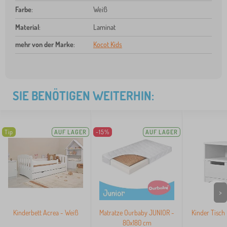
Farbe
:
Weiß
Material
:
Laminat
mehr von der Marke
:
Kocot Kids
SIE BENÖTIGEN WEITERHIN:
Tip
AUF LAGER
-15%
AUF LAGER
>
Kinderbett Acrea - Weiß
Matratze Ourbaby JUNIOR -
Kinder Tisch 
80x180 cm