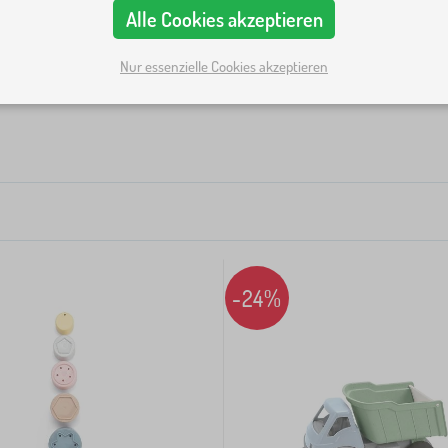
Alle Cookies akzeptieren
n.
rgen She sich einen Sandkasten und Zubehör dafür. Kinder 
Nur essenzielle Cookies akzeptieren
Kategorien
Preis
Verfügbarkeit
Angebotsart
Tags
1
-24%