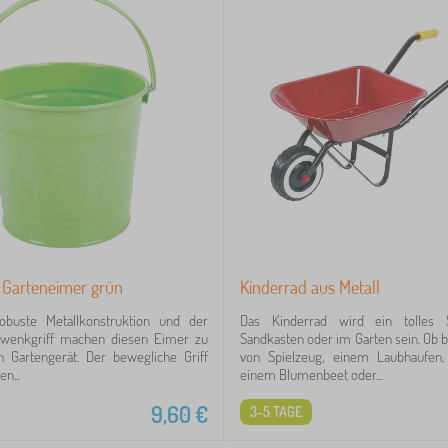
s Garteneimer grün
Kinderrad aus Metall
robuste Metallkonstruktion und der
Das Kinderrad wird ein tolles 
hwenkgriff machen diesen Eimer zu
Sandkasten oder im Garten sein. Ob 
n Gartengerät. Der bewegliche Griff
von Spielzeug, einem Laubhaufen
n...
einem Blumenbeet oder...
9,60
€
3-5 TAGE