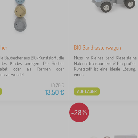
her
BIO Sandkastenwagen
ale Baubecher aus BIO-Kunststoff , die
Muss Ihr Kleines Sand, Kieselstein
 des Kindes anregen. Die Becher
Material transportieren? Ein große
faltet oder als Formen oder
Kunststoff ist eine ideale Lösung
n verwendet...
einen...
18,70
€
13,50
€
AUF LAGER
-28%