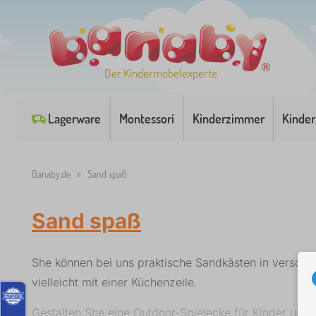
Der Kindermöbelexperte
Lagerware
Montessori
Kinderzimmer
Kinder
Banaby.de
»
Sand spaß
Sand spaß
She können bei uns praktische Sandkästen in versch
vielleicht mit einer Küchenzeile.
Gestalten She eine Outdoor-Spielecke für Kinder und 