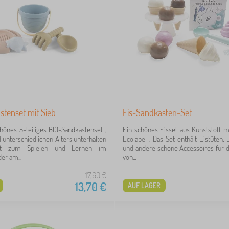
stenset mit Sieb
Eis-Sandkasten-Set
önes 5-teiliges BIO-Sandkastenset ,
Ein schönes Eisset aus Kunststoff 
d unterschiedlichen Alters unterhalten
Ecolabel . Das Set enthält Eistüten, 
ekt zum Spielen und Lernen im
und andere schöne Accessoires für d
er am...
von...
17,60
€
13,70
€
AUF LAGER