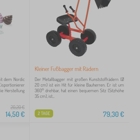
Kleiner Fußbagger mit Rädern
mit dem Nordic
Der Metallbagger mit großen Kunststoffrädern (Ø
Eisportionierer
20 cm) ist ein Hit für kleine Bauherren. Er ist um
ie Herstellung
360° drehbar, hat einen bequemen Sitz (Sitzhöhe
35 cm), ist...
20,20
€
14,50
€
79,30
€
2 TAGE