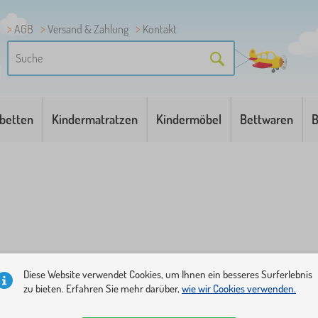
AGB
Versand & Zahlung
Kontakt
betten
Kindermatratzen
Kindermöbel
Bettwaren
B
iedenen Ausführungen und Größen auswählen. Wir bieten ei
Diese Website verwendet Cookies, um Ihnen ein besseres Surferlebnis
zu bieten. Erfahren Sie mehr darüber,
wie wir Cookies verwenden.
statten She diese ganz nach Ihren Vorstellungen mit Sand- 