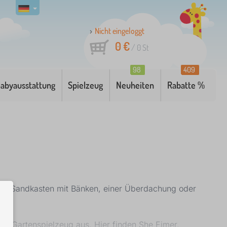
Nicht eingeloggt
0 €
/
0
St
98
409
abyausstattung
Spielzeug
Neuheiten
Rabatte %
nen Sandkasten mit Bänken, einer Überdachung oder
und Gartenspielzeug aus. Hier finden She Eimer,