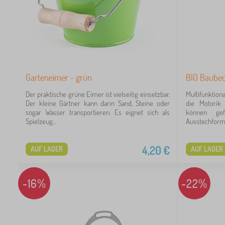
Garteneimer - grün
BIO Baubec
Der praktische grüne Eimer ist vielseitig einsetzbar.
Multifunktion
11
Der kleine Gärtner kann darin Sand, Steine oder
die Motorik
sogar Wasser transportieren. Es eignet sich als
können ge
Spielzeug...
Ausstechforme
27
98
4,20
€
AUF LAGER
AUF LAGER
60
-16%
-22%