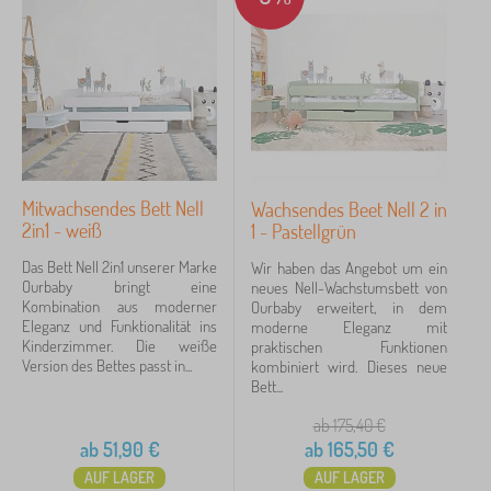
Rabatt
424
Neuheiten
98
Tip
59
FILTERN
Mitwachsendes Bett Nell
Wachsendes Beet Nell 2 in
2in1 - weiß
1 - Pastellgrün
Das Bett Nell 2in1 unserer Marke
Wir haben das Angebot um ein
Ourbaby bringt eine
neues Nell-Wachstumsbett von
Kombination aus moderner
Ourbaby erweitert, in dem
Eleganz und Funktionalität ins
moderne Eleganz mit
Kinderzimmer. Die weiße
praktischen Funktionen
Version des Bettes passt in...
kombiniert wird. Dieses neue
Bett...
ab 175,40
€
ab
51,90
€
ab
165,50
€
AUF LAGER
AUF LAGER