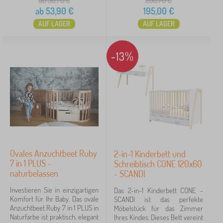
ab 56,70
€
208,70
€
ab
53,90
€
195,00
€
AUF LAGER
AUF LAGER
-13%
Ovales Anzuchtbeet Ruby
2-in-1 Kinderbett und
7 in 1 PLUS -
Schreibtisch CONE 120x60
naturbelassen
- SCANDI
Investieren Sie in einzigartigen
Das 2-in-1 Kinderbett CONE -
Komfort für Ihr Baby. Das ovale
SCANDI ist das perfekte
Anzuchtbeet Ruby 7 in 1 PLUS in
Möbelstück für das Zimmer
Naturfarbe ist praktisch, elegant
Ihres Kindes. Dieses Bett vereint