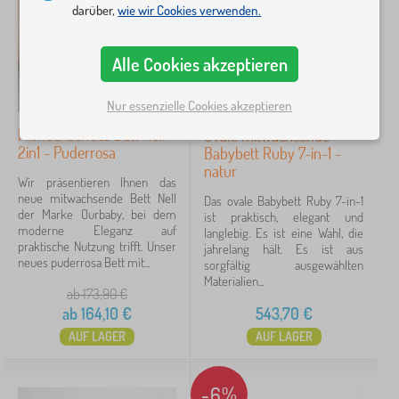
›
d
4
darüber,
wie wir Cookies verwenden.
i
e
n
r
d
b
Preis
e
Alle Cookies akzeptieren
e
r
t
16 €
544 €
m
t
Nur essenzielle Cookies akzeptieren
ö
e
b
n
Mitwachsendes Bett Nell
Ovale mitwachsende
e
Filtern
2in1 - Puderrosa
Babybett Ruby 7-in-1 -
l
natur
>
Wir präsentieren Ihnen das
B
Suche innerhalb des filters
neue mitwachsende Bett Nell
Das ovale Babybett Ruby 7-in-1
a
der Marke Ourbaby, bei dem
ist praktisch, elegant und
b
moderne Eleganz auf
langlebig. Es ist eine Wahl, die
y
Verfügbarkeit
praktische Nutzung trifft. Unser
jahrelang hält. Es ist aus
b
neues puderrosa Bett mit...
sorgfältig ausgewählten
e
Materialien...
Angebotsart
t
ab 173,90
€
t
ab
164,10
€
543,70
€
e
Tags
1
n
AUF LAGER
AUF LAGER
modular Möbel für Kinder
9
✓
-6%