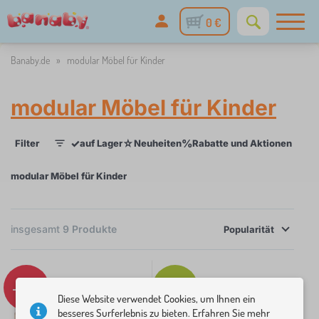
0 €
Banaby.de
»
modular Möbel für Kinder
modular Möbel für Kinder
✓
☆
%
Filter
auf Lager
Neuheiten
Rabatte und Aktionen
Kate
1
modular Möbel für Kinder
×
FILTER
insgesamt
9
Produkte
Popularität
Kategorien
K
-6%
Tip
›
5
i
Diese Website verwendet Cookies, um Ihnen ein
n
besseres Surferlebnis zu bieten. Erfahren Sie mehr
K