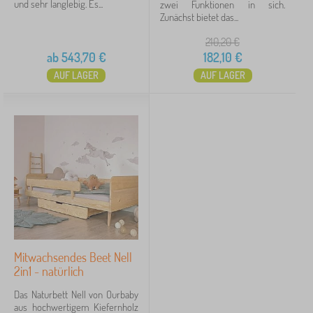
und sehr langlebig. Es...
zwei Funktionen in sich.
Zunächst bietet das...
210,20
€
ab
543,70
€
182,10
€
AUF LAGER
AUF LAGER
Mitwachsendes Beet Nell
2in1 - natürlich
Das Naturbett Nell von Ourbaby
aus hochwertigem Kiefernholz