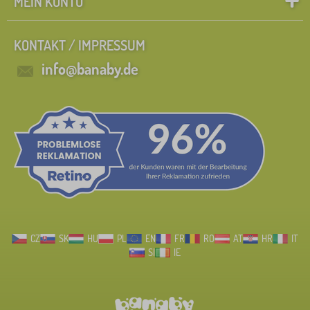
MEIN KONTO
KONTAKT / IMPRESSUM
info@banaby.de
CZ
SK
HU
PL
EN
FR
RO
AT
HR
IT
SI
IE