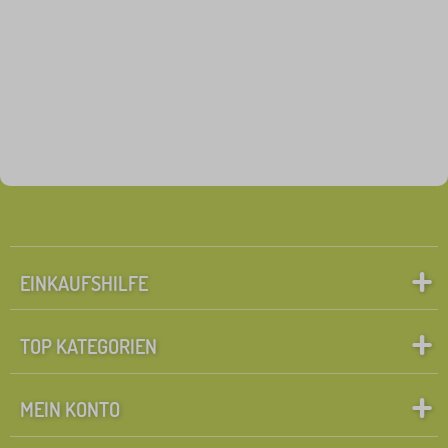
EINKAUFSHILFE
TOP KATEGORIEN
MEIN KONTO