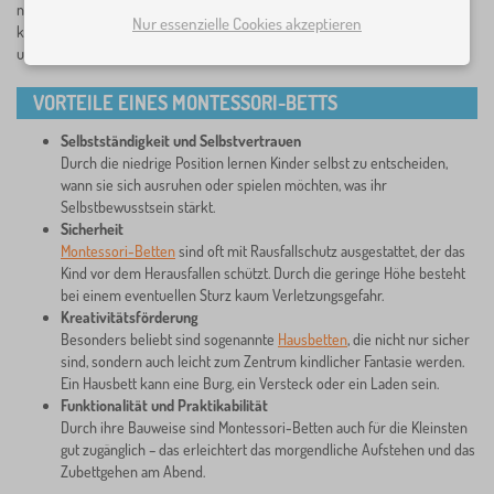
niedrige Bauweise – das Bett steht nahe am Boden, was es auch den
Nur essenzielle Cookies akzeptieren
kleinsten Kindern ermöglicht, selbstständig und sicher ins Bett zu steigen
und aufzustehen.
VORTEILE EINES MONTESSORI-BETTS
Selbstständigkeit und Selbstvertrauen
Durch die niedrige Position lernen Kinder selbst zu entscheiden,
wann sie sich ausruhen oder spielen möchten, was ihr
Selbstbewusstsein stärkt.
Sicherheit
Montessori-Betten
sind oft mit Rausfallschutz ausgestattet, der das
Kind vor dem Herausfallen schützt. Durch die geringe Höhe besteht
bei einem eventuellen Sturz kaum Verletzungsgefahr.
Kreativitätsförderung
Besonders beliebt sind sogenannte
Hausbetten
, die nicht nur sicher
sind, sondern auch leicht zum Zentrum kindlicher Fantasie werden.
Ein Hausbett kann eine Burg, ein Versteck oder ein Laden sein.
Funktionalität und Praktikabilität
Durch ihre Bauweise sind Montessori-Betten auch für die Kleinsten
gut zugänglich – das erleichtert das morgendliche Aufstehen und das
Zubettgehen am Abend.