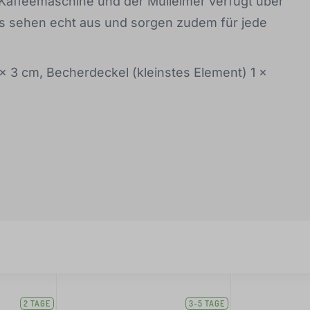
e Kaffeemaschine und der Mülleimer verfügt über
s sehen echt aus und sorgen zudem für jede
x 3 cm, Becherdeckel (kleinstes Element) 1 x
2 TAGE
3-5 TAGE