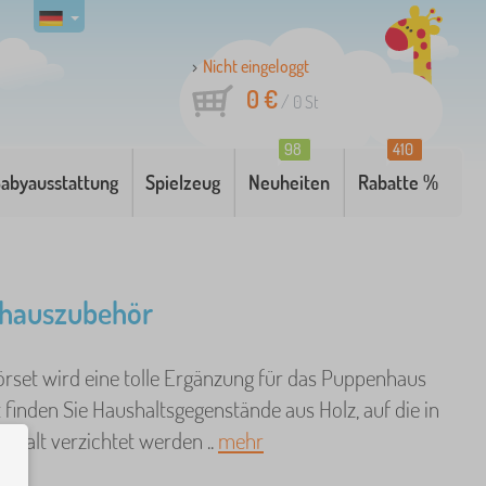
Nicht eingeloggt
0 €
/
0
St
98
410
abyausstattung
Spielzeug
Neuheiten
Rabatte %
hauszubehör
rset wird eine tolle Ergänzung für das Puppenhaus
t finden Sie Haushaltsgegenstände aus Holz, auf die in
shalt verzichtet werden ..
mehr