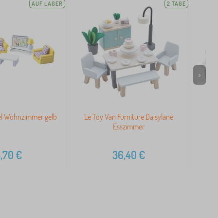
AUF LAGER
2 TAGE
>
el Wohnzimmer gelb
Le Toy Van Furniture Daisylane
Le 
Esszimmer
,70
€
36,40
€