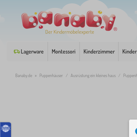
Der Kindermöbelexperte
Lagerware
Montessori
Kinderzimmer
Kinder
Banaby.de
»
Puppenhäuser
/
Ausrüstung ein kleines haus
/
Puppen