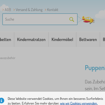
AGB
Versand & Zahlung
Kontakt
betten
Kindermatratzen
Kindermöbel
Bettwaren
B
hauszubehör
Puppen
Das Zubehö
sein. Im Se
keinem Hau
Diese Website verwendet Cookies, um Ihnen ein besseres Surferlebnis
zu bieten. Erfahren Sie mehr darüber,
wie wir Cookies verwenden.