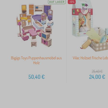
AUF LAGER
-6%
Bigjigs Toys Puppenhausmöbel aus
Vilac Holzset Frische Le
Holz
25,40
€
50,40
€
24,00
€