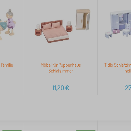
 Familie
Möbel für Puppenhaus
Tidlo Schlafzi
Schlafzimmer
hell
11,20
€
27