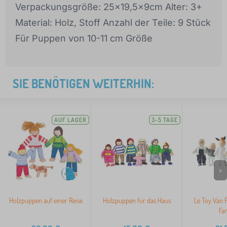
Verpackungsgröße: 25x19,5x9cm Alter: 3+
Material: Holz, Stoff Anzahl der Teile: 9 Stück
Für Puppen von 10-11 cm Größe
SIE BENÖTIGEN WEITERHIN:
AUF LAGER
3-5 TAGE
>
Holzpuppen auf einer Reise
Holzpuppen für das Haus
Le Toy Van 
Fam