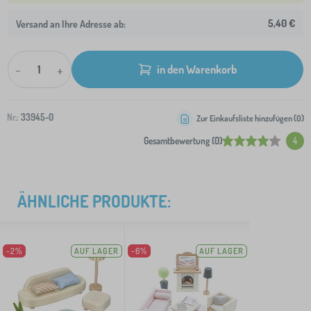
5,40 €
Versand an Ihre Adresse ab:
-
+
in den Warenkorb
Nr.:
33945-0
Zur Einkaufsliste hinzufügen (
0
)
Gesamtbewertung (0)
4
ÄHNLICHE PRODUKTE:
-2%
AUF LAGER
-6%
AUF LAGER