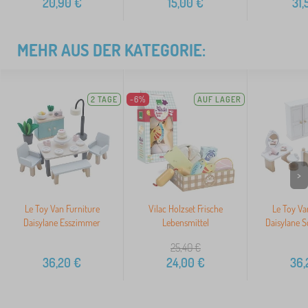
20,90
€
15,00
€
31,
MEHR AUS DER KATEGORIE:
2 TAGE
-6%
AUF LAGER
>
Le Toy Van Furniture
Vilac Holzset Frische
Le Toy Va
Daisylane Esszimmer
Lebensmittel
Daisylane 
25,40
€
36,20
€
24,00
€
36,