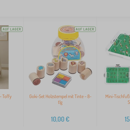
AUF LAGER
AUF LAGER
- Toffy
Goki-Set Holzstempel mit Tinte – 8-
Mini-Tischfuß
tlg
S
10,00
€
15