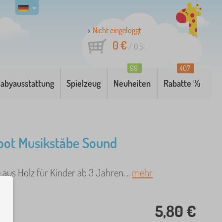
Nicht eingeloggt
0 €
/
0
St
99
407
abyausstattung
Spielzeug
Neuheiten
Rabatte %
oot Musikstäbe Sound
aus Holz für Kinder ab 3 Jahren. ..
mehr
5,80 €