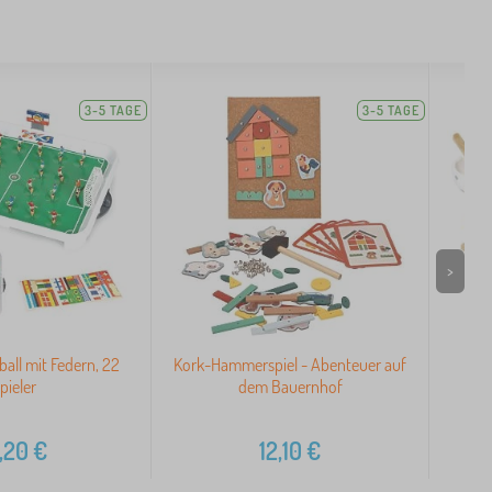
3-5 TAGE
3-5 TAGE
>
ball mit Federn, 22
Kork-Hammerspiel - Abenteuer auf
pieler
dem Bauernhof
,20
€
12,10
€