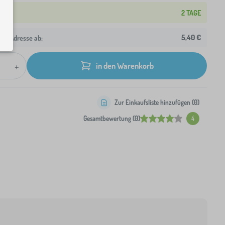
2 TAGE
5,40 €
hre Adresse ab:
+
in den Warenkorb
Zur Einkaufsliste hinzufügen (
0
)
Gesamtbewertung (0)
4