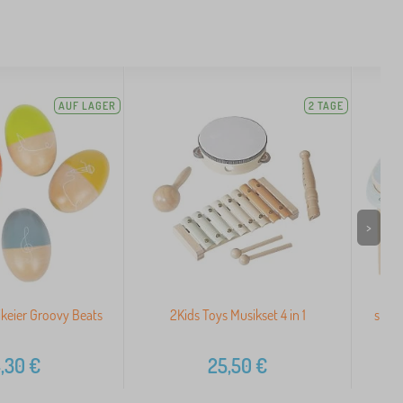
AUF LAGER
2 TAGE
>
ikeier Groovy Beats
2Kids Toys Musikset 4 in 1
small
,30
€
25,50
€