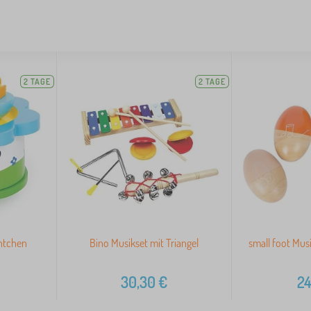
2 TAGE
2 TAGE
Entchen
Bino Musikset mit Triangel
small foot Mus
30,30
€
24