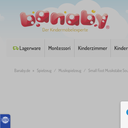
Der Kindermöbelexperte
Lagerware
Montessori
Kinderzimmer
Kinder
Banaby.de
»
Spielzeug
/
Musikspielzeug
/
Small Foot Musikstäbe So