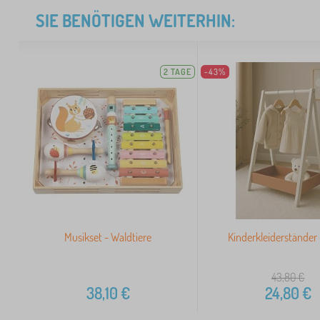
SIE BENÖTIGEN WEITERHIN:
2 TAGE
-43%
Musikset - Waldtiere
Kinderkleiderständer 
43,80
€
38,10
€
24,80
€