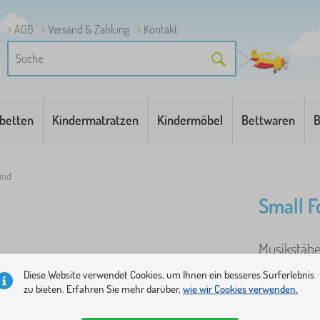
AGB
Versand & Zahlung
Kontakt
betten
Kindermatratzen
Kindermöbel
Bettwaren
B
und
Small F
Musikstäbe 
Diese Website verwendet Cookies, um Ihnen ein besseres Surferlebnis
zu bieten. Erfahren Sie mehr darüber,
wie wir Cookies verwenden.