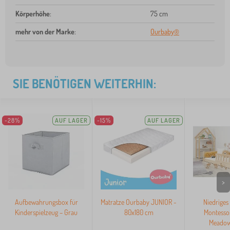
Körperhöhe
:
75 cm
mehr von der Marke
:
Ourbaby®
SIE BENÖTIGEN WEITERHIN:
-28%
AUF LAGER
-15%
AUF LAGER
>
Aufbewahrungsbox für
Matratze Ourbaby JUNIOR -
Niedriges
Kinderspielzeug – Grau
80x180 cm
Montesso
Meadow