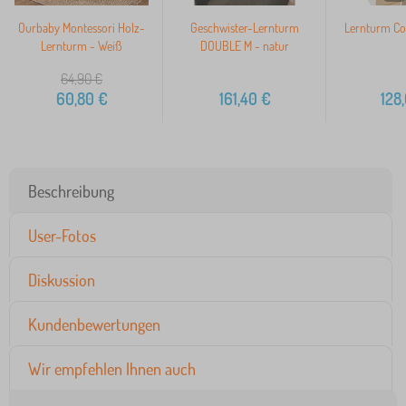
Ourbaby Montessori Holz-
Geschwister-Lernturm
Lernturm Co
Lernturm - Weiß
DOUBLE M - natur
64,90
€
60,80
€
161,40
€
128
Beschreibung
User-Fotos
Diskussion
Kundenbewertungen
Wir empfehlen Ihnen auch