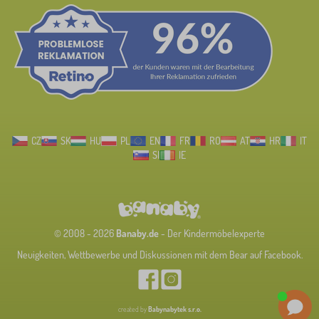
CZ
SK
HU
PL
EN
FR
RO
AT
HR
IT
SI
IE
© 2008 - 2026
Banaby.de
- Der Kindermöbelexperte
Neuigkeiten, Wettbewerbe und Diskussionen mit dem Bear auf Facebook.
created by
Babynabytek s.r.o.