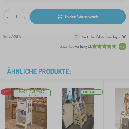
-
+
in den Warenkorb
Nr.:
37770-0
Zur Einkaufsliste hinzufügen (
0
)
Gesamtbewertung (3)
4.7
ÄHNLICHE PRODUKTE:
-6%
INNERHALB VON 7
AUF LAGER
TAGEN
>