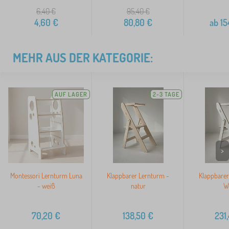
6,40
€
95,40
€
4,60
€
80,80
€
ab
15
MEHR AUS DER KATEGORIE:
AUF LAGER
2-3 TAGE
>
Montessori Lernturm Luna
Klappbarer Lernturm -
Klappbarer
- weiß
natur
W
70,20
€
138,50
€
231