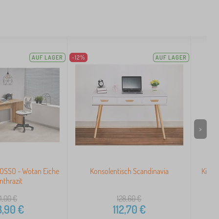
AUF LAGER
-12%
AUF LAGER
>
ROSSO - Wotan Eiche
Konsolentisch Scandinavia
Kinde
nthrazit
51,00
€
128,60
€
3,90
€
112,70
€