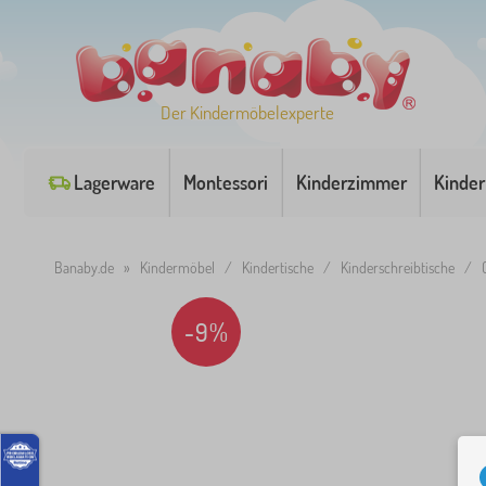
Der Kindermöbelexperte
Lagerware
Montessori
Kinderzimmer
Kinder
Banaby.de
»
Kindermöbel
/
Kindertische
/
Kinderschreibtische
/
-9%