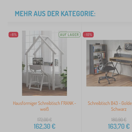
MEHR AUS DER KATEGORIE:
-6%
AUF LAGER
-10%
Hausförmiger Schreibtisch FRANK -
Schreibtisch B43 - Golde
weiß
Schwarz
172,00
€
180,90
€
162,30
€
163,70
€