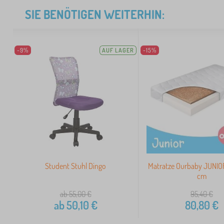
SIE BENÖTIGEN WEITERHIN:
-9%
AUF LAGER
-15%
Student Stuhl Dingo
Matratze Ourbaby JUNIO
cm
ab 55,00
€
95,40
€
ab
50,10
€
80,80
€