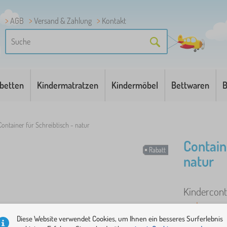
AGB
Versand & Zahlung
Kontakt
betten
Kindermatratzen
Kindermöbel
Bettwaren
B
Container für Schreibtisch - natur
Contain
Rabatt
natur
Kindercont
mehr
Diese Website verwendet Cookies, um Ihnen ein besseres Surferlebnis