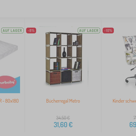
AUF LAGER
-8%
AUF LAGER
-10%
R - 80x180
Bücherregal Metro
Kinder schwe
34,50
€
7
31,60
€
69