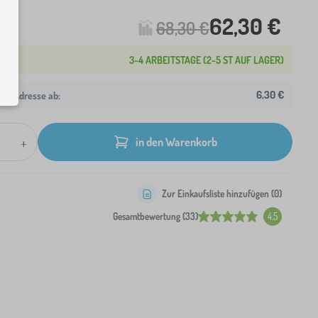
62,30 €
68,30 €
3-4 ARBEITSTAGE (2-5 ST AUF LAGER)
6,30 €
hre Adresse ab:
+
in den Warenkorb
Zur Einkaufsliste hinzufügen (
0
)
Gesamtbewertung (33)
4.5