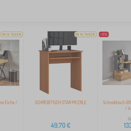
IN 14 TAGEN
IN 14 TAGEN
-11%
ne Eiche /
SCHREIBTISCH STAR PK ERLE
Schreibtisch G
/ A
1
49,70
€
13