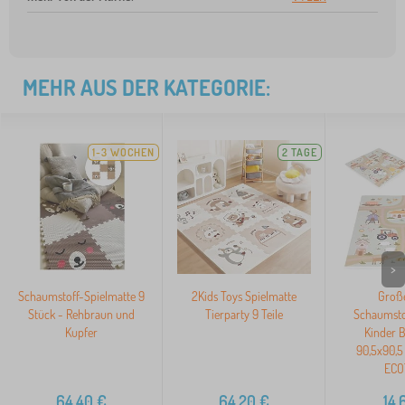
MEHR AUS DER KATEGORIE:
1-3 WOCHEN
2 TAGE
>
Schaumstoff-Spielmatte 9
2Kids Toys Spielmatte
Groß
Stück - Rehbraun und
Tierparty 9 Teile
Schaumsto
Kupfer
Kinder 
90,5x90,5 
ECO
64,40
€
64,20
€
14,