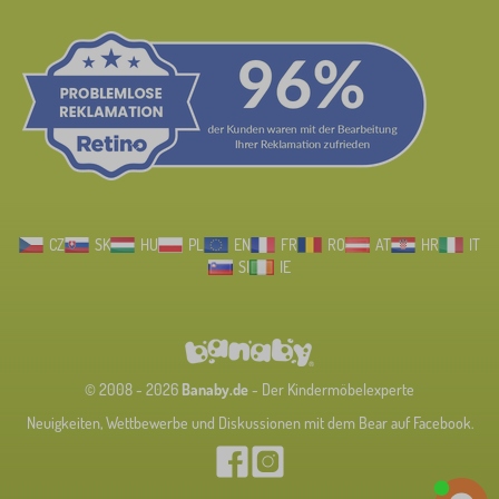
CZ
SK
HU
PL
EN
FR
RO
AT
HR
IT
SI
IE
© 2008 - 2026
Banaby.de
- Der Kindermöbelexperte
Neuigkeiten, Wettbewerbe und Diskussionen mit dem Bear auf Facebook.