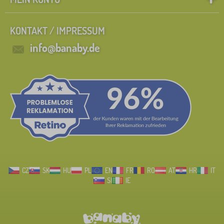
KONTAKT / IMPRESSUM
info@banaby.de
CZ
SK
HU
PL
EN
FR
RO
AT
HR
IT
SI
IE