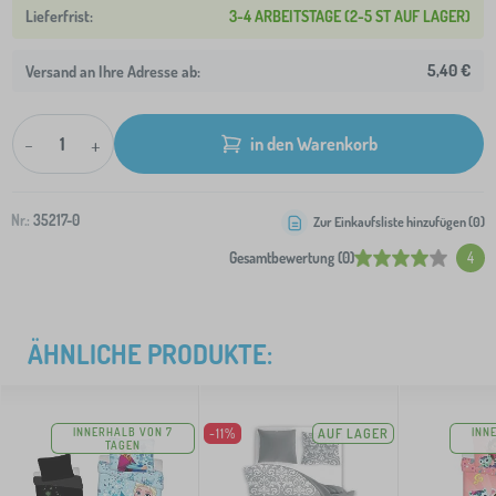
3-4 ARBEITSTAGE (2-5 ST AUF LAGER)
5,40 €
Versand an Ihre Adresse ab:
-
+
in den Warenkorb
Nr.:
35217-0
Zur Einkaufsliste hinzufügen (
0
)
Gesamtbewertung (0)
4
ÄHNLICHE PRODUKTE:
INNERHALB VON 7
-11%
AUF LAGER
INN
TAGEN