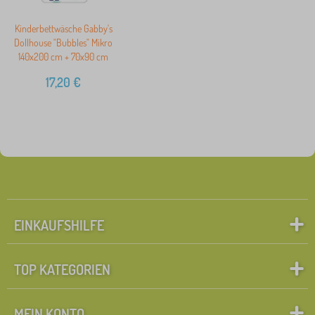
Kinderbettwäsche Gabby's
Dollhouse "Bubbles" Mikro
140x200 cm + 70x90 cm
17,20
€
EINKAUFSHILFE
TOP KATEGORIEN
MEIN KONTO