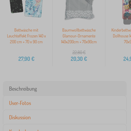
>
Bettwäsche mit
Baumwollbettwäsche
Kinderbettw
Leuchteffekt Frozen 140 x
Glamour-Ornamente
Dollhouse 
200 cm + 70 x 90 cm
140x200cm + 70x90cm
70x
22,80
€
27,90
€
20,30
€
24,
Beschreibung
User-Fotos
Diskussion