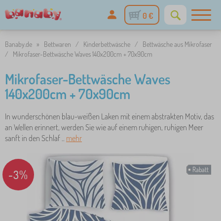
0 €
Banaby.de
»
Bettwaren
/
Kinderbettwäsche
/
Bettwäsche aus Mikrofaser
/
Mikrofaser-Bettwäsche Waves 140x200cm + 70x90cm
Mikrofaser-Bettwäsche Waves
140x200cm + 70x90cm
In wunderschönen blau-weißen Laken mit einem abstrakten Motiv, das
an Wellen erinnert, werden Sie wie auf einem ruhigen, ruhigen Meer
sanft in den Schlaf ..
mehr
Rabatt
-3%