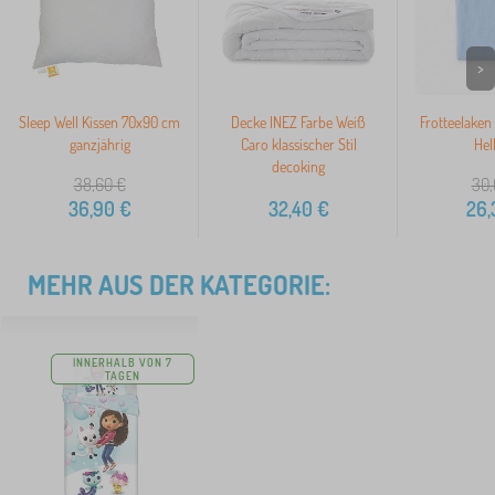
>
Sleep Well Kissen 70x90 cm
Decke INEZ Farbe Weiß
Frotteelaken
ganzjährig
Caro klassischer Stil
Hel
decoking
38,60
€
30,
36,90
€
32,40
€
26,
MEHR AUS DER KATEGORIE:
INNERHALB VON 7
TAGEN