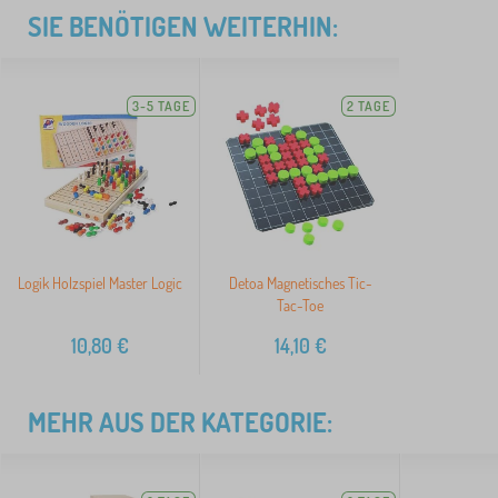
SIE BENÖTIGEN WEITERHIN:
3-5 TAGE
2 TAGE
Logik Holzspiel Master Logic
Detoa Magnetisches Tic-
Tac-Toe
10,80
€
14,10
€
MEHR AUS DER KATEGORIE: