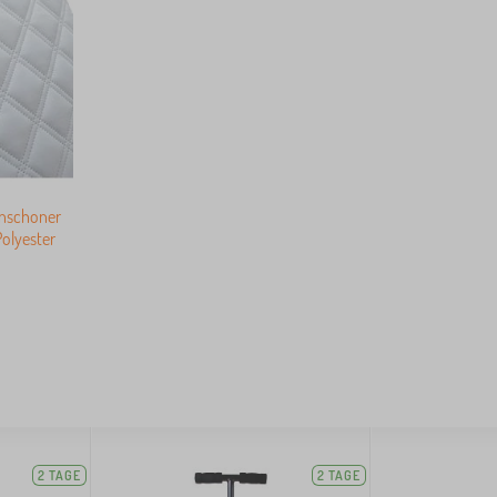
enschoner
olyester
2 TAGE
2 TAGE