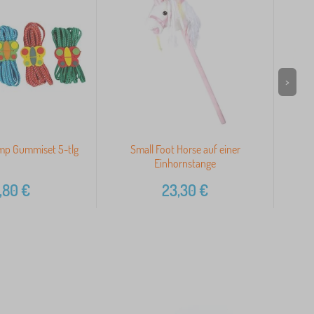
>
mp Gummiset 5-tlg
Small Foot Horse auf einer
Einhornstange
,80
€
23,30
€