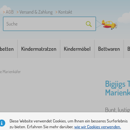
AGB
Versand & Zahlung
Kontakt
betten
Kindermatratzen
Kindermöbel
Bettwaren
B
te Marienkäfer
Bigjigs
Marienk
Bunt, lusti
Dieser far
Diese Website verwendet Cookies, um Ihnen ein besseres Surferlebnis
alles, was e
zu bieten. Erfahren Sie mehr darüber,
wie wir Cookies verwenden.