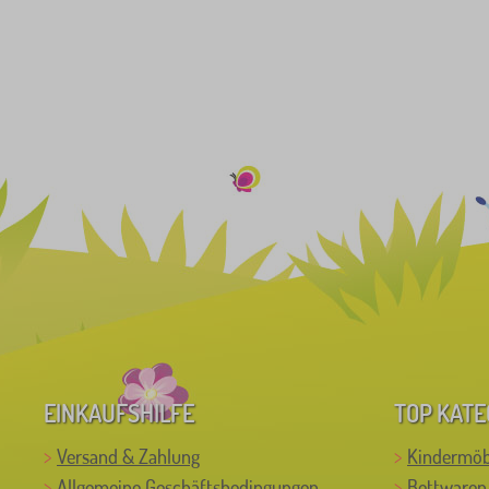
EINKAUFSHILFE
TOP KATE
Versand & Zahlung
Kindermöb
Allgemeine Geschäftsbedingungen
Bettwaren