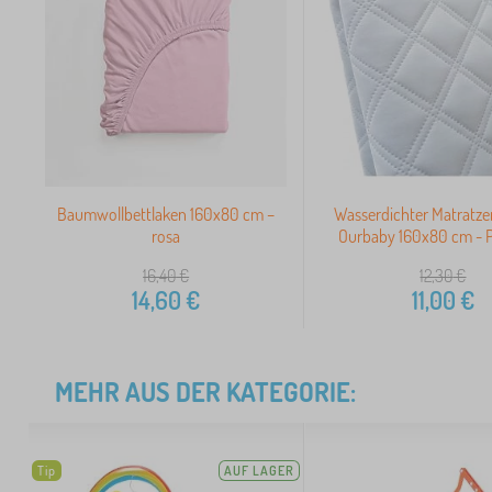
Baumwollbettlaken 160x80 cm –
Wasserdichter Matratz
rosa
Ourbaby 160x80 cm - P
16,40
€
12,30
€
14,60
€
11,00
€
MEHR AUS DER KATEGORIE:
Tip
AUF LAGER