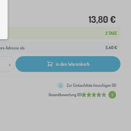
13,80 €
2 TAGE
5,40 €
hre Adresse ab:
+
in den Warenkorb
Zur Einkaufsliste hinzufügen (
0
)
Gesamtbewertung (0)
4