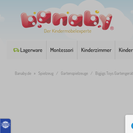
Der Kindermöbelexperte
Lagerware
Montessori
Kinderzimmer
Kinder
Banaby.de
»
Spielzeug
/
Gartenspielzeuge
/
Bigjigs Toys Gartengerä