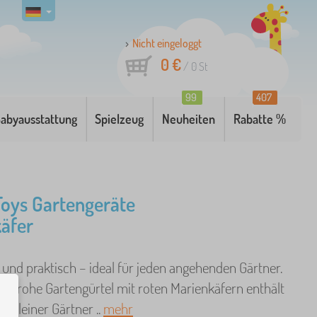
Nicht eingeloggt
0 €
/
0
St
99
407
abyausstattung
Spielzeug
Neuheiten
Rabatte %
 Toys Gartengeräte
äfer
g und praktisch – ideal für jeden angehenden Gärtner.
benfrohe Gartengürtel mit roten Marienkäfern enthält
in kleiner Gärtner ..
mehr