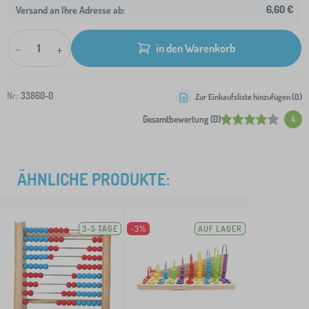
6,60 €
Versand an Ihre Adresse ab:
-
+
in den Warenkorb
Nr.:
33860-0
Zur Einkaufsliste hinzufügen (
0
)
Gesamtbewertung (0)
4
ÄHNLICHE PRODUKTE:
3-5 TAGE
-3%
AUF LAGER