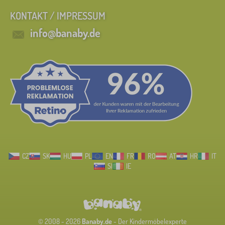
KONTAKT / IMPRESSUM
info@banaby.de
CZ
SK
HU
PL
EN
FR
RO
AT
HR
IT
SI
IE
© 2008 - 2026
Banaby.de
- Der Kindermöbelexperte