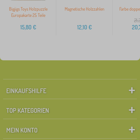
Bigjigs Toys Holzpuzzle
Magnetische Holzzahlen
Farbe doppel
Europakarte 25 Teile
21,
15,80
€
12,10
€
20,
EINKAUFSHILFE
TOP KATEGORIEN
MEIN KONTO