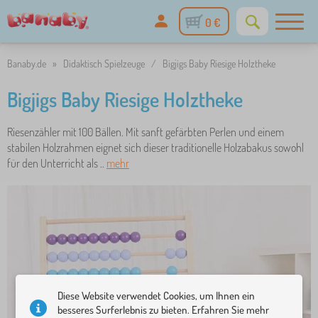
0 €
Banaby.de
»
Didaktisch Spielzeuge
/
Bigjigs Baby Riesige Holztheke
Bigjigs Baby Riesige Holztheke
Riesenzähler mit 100 Bällen. Mit sanft gefärbten Perlen und einem
stabilen Holzrahmen eignet sich dieser traditionelle Holzabakus sowohl
für den Unterricht als ..
mehr
Diese Website verwendet Cookies, um Ihnen ein
besseres Surferlebnis zu bieten. Erfahren Sie mehr