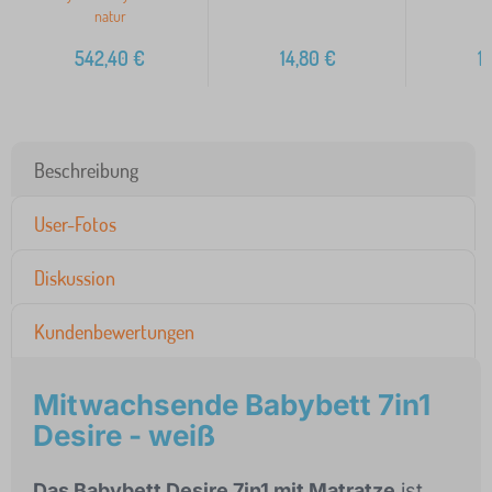
natur
542,40
€
14,80
€
1
Beschreibung
User-Fotos
Diskussion
Kundenbewertungen
Mitwachsende Babybett 7in1
Desire - weiß
Das Babybett Desire 7in1 mit Matratze
ist