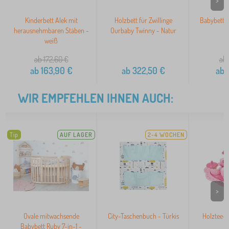
>
Kinderbett Alek mit
Holzbett für Zwillinge
Babybett 
herausnehmbaren Stäben -
Ourbaby Twinny - Natur
weiß
ab 172,60
€
ab 
ab
163,90
€
ab
322,50
€
ab
3
WIR EMPFEHLEN IHNEN AUCH:
Tip
AUF LAGER
2-4 WOCHEN
>
Ovale mitwachsende
City-Taschenbuch - Türkis
Holztee-
Babybett Ruby 7-in-1 -