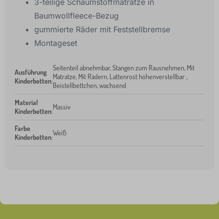
3-teilige Schaumstoffmatratze in
Baumwollfleece-Bezug
gummierte Räder mit Feststellbremse
Montageset
Seitenteil abnehmbar, Stangen zum Rausnehmen, Mit
Ausführung
Matratze, Mit Rädern, Lattenrost höhenverstellbar ,
Kinderbetten
:
Beistellbettchen, wachsend
Material
Massiv
Kinderbetten
:
Farbe
Weiß
Kinderbetten
: