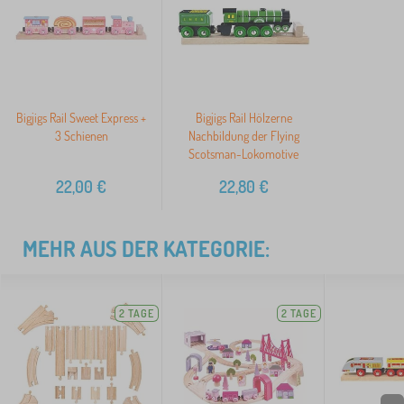
Bigjigs Rail Sweet Express +
Bigjigs Rail Hölzerne
3 Schienen
Nachbildung der Flying
Scotsman-Lokomotive
22,00
€
22,80
€
MEHR AUS DER KATEGORIE:
2 TAGE
2 TAGE