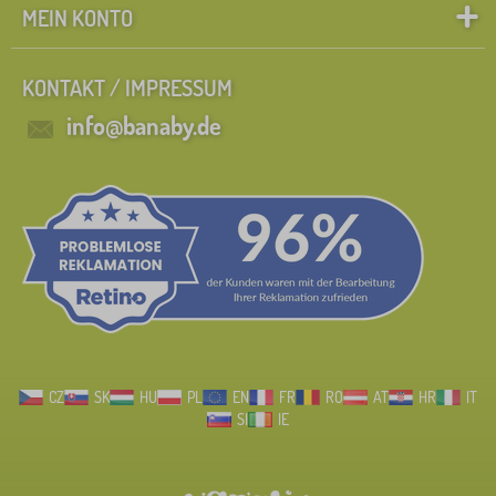
MEIN KONTO
KONTAKT / IMPRESSUM
info@banaby.de
CZ
SK
HU
PL
EN
FR
RO
AT
HR
IT
SI
IE