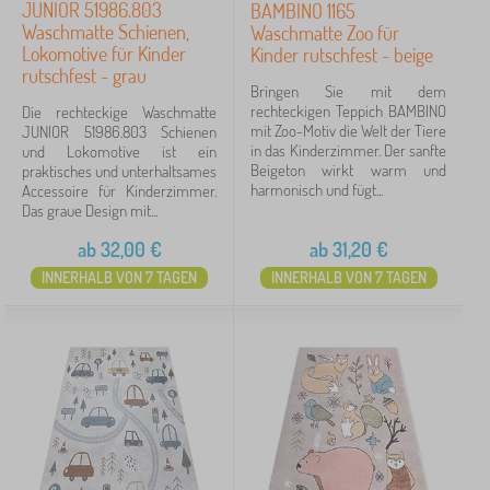
JUNIOR 51986.803
BAMBINO 1165
Waschmatte Schienen,
Waschmatte Zoo für
Lokomotive für Kinder
Kinder rutschfest - beige
rutschfest - grau
Bringen Sie mit dem
rechteckigen Teppich BAMBINO
Die rechteckige Waschmatte
mit Zoo-Motiv die Welt der Tiere
JUNIOR 51986.803 Schienen
in das Kinderzimmer. Der sanfte
und Lokomotive ist ein
Beigeton wirkt warm und
praktisches und unterhaltsames
harmonisch und fügt...
Accessoire für Kinderzimmer.
Das graue Design mit...
ab
32,00
€
ab
31,20
€
INNERHALB VON 7 TAGEN
INNERHALB VON 7 TAGEN