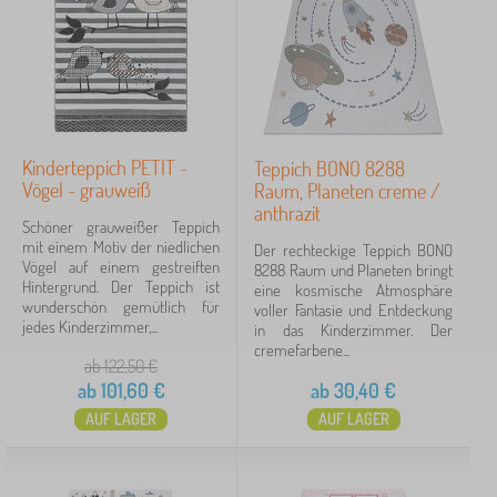
d
Preis
e
r
21 €
199 €
m
ö
b
e
Filtern
l
Kinderteppich PETIT -
Teppich BONO 8288
>
Vögel - grauweiß
Raum, Planeten creme /
K
Suche innerhalb des filters
anthrazit
i
Schöner grauweißer Teppich
n
mit einem Motiv der niedlichen
Der rechteckige Teppich BONO
d
Verfügbarkeit
Vögel auf einem gestreiften
8288 Raum und Planeten bringt
e
Hintergrund. Der Teppich ist
eine kosmische Atmosphäre
r
wunderschön gemütlich für
voller Fantasie und Entdeckung
Angebotsart
t
jedes Kinderzimmer,...
in das Kinderzimmer. Der
e
cremefarbene...
p
ab 122,50
€
Tags
p
ab
101,60
€
ab
30,40
€
i
c
AUF LAGER
AUF LAGER
Marken
1
h
e