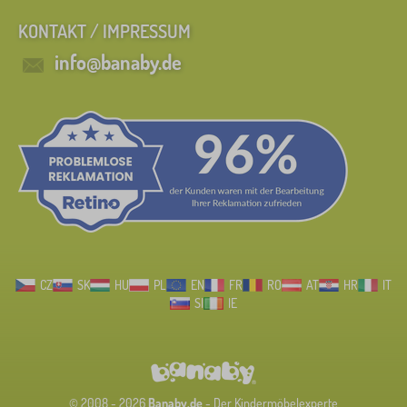
KONTAKT / IMPRESSUM
info@banaby.de
CZ
SK
HU
PL
EN
FR
RO
AT
HR
IT
SI
IE
© 2008 - 2026
Banaby.de
- Der Kindermöbelexperte