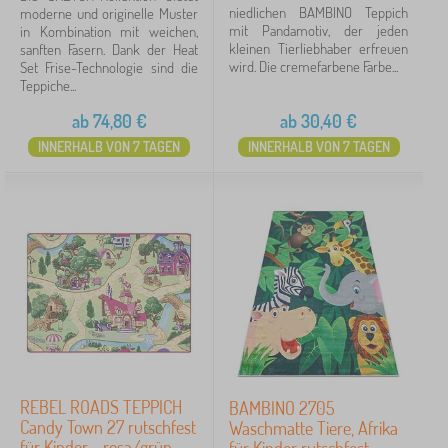
niedlichen BAMBINO Teppich
moderne und originelle Muster
mit Pandamotiv, der jeden
in Kombination mit weichen,
kleinen Tierliebhaber erfreuen
sanften Fasern. Dank der Heat
wird. Die cremefarbene Farbe...
Set Frise-Technologie sind die
Teppiche...
ab
74,80
€
ab
30,40
€
INNERHALB VON 7 TAGEN
INNERHALB VON 7 TAGEN
REBEL ROADS TEPPICH
BAMBINO 2705
Candy Town 27 rutschfest
Waschmatte Tiere, Afrika
für Kinder - rosa/grün