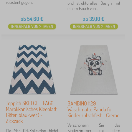
resistent gegen...
und strukturelles Design mit
einem Hauch von...
ab
54,60
€
ab
39,10
€
INNERHALB VON 7 TAGEN
INNERHALB VON 7 TAGEN
Teppich SKETCH - FA66
BAMBINO 1129
Marokkanisches Kleeblatt,
Waschmatte Panda für
Gitter, blau-weiß -
Kinder rutschfest - Creme
Zickzack
Verschönern Sie das
Kinderzimmer mit dem
Die SKETCH-Kollektion bietet