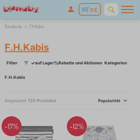
0 €
Banaby.de
»
F.H.Kabis
F.H.Kabis
✓
%
Filter
auf Lager
Rabatte und Aktionen
Kategorien
Prei
1
F.H.Kabis
×
FILTER
insgesamt
120
Produkte
Popularität
Kategorien
-17%
-12%
K
›
120
i
n