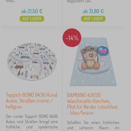
Grau...
begeistert. Die...
ab
21,50
€
ab
31,80
€
AUF LAGER
AUF LAGER
-14%
Teppich BONO 8436 Rund
BAMBINO 43030
Autos, Straßen creme /
Waschmatte Bärchen,
hellgrau
Pilot für Kinder rutschfest
- blau/braun
Der runde Teppich BONO 8436
Autos und Straßen bringt eine
Schaffen Sie einen fröhlichen
fröhliche und spielerische
und sicheren Raum im