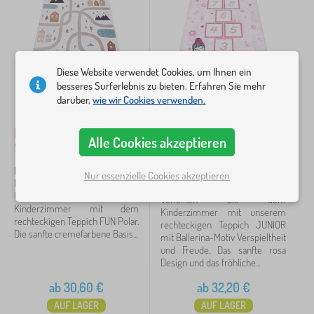
F.H.Kabis
120
✓
Kocot Kids
45
Diese Website verwendet Cookies, um Ihnen ein
Jerry Fabrics
23
besseres Surferlebnis zu bieten. Erfahren Sie mehr
darüber,
wie wir Cookies verwenden.
Babai
11
Kinderteppich FUN Polar,
JUNIOR 51828.802
PASTELOWE LOVE®
9
Alle Cookies akzeptieren
Straßen, Wald, Creme
Waschmatte Hüpfer,
Ballerina für Kinder
VYLEN
6
Bringen Sie die Atmosphäre der
rutschfest - rosa
Nur essenzielle Cookies akzeptieren
Natur und der städtischen
Umgebung in das
Verleihen Sie dem
ADEKO®
4
Kinderzimmer mit dem
Kinderzimmer mit unserem
rechteckigen Teppich FUN Polar.
rechteckigen Teppich JUNIOR
mehr...
Die sanfte cremefarbene Basis...
mit Ballerina-Motiv Verspieltheit
>
und Freude. Das sanfte rosa
Design und das fröhliche...
ab
30,60
€
ab
32,20
€
FILTERN
AUF LAGER
AUF LAGER