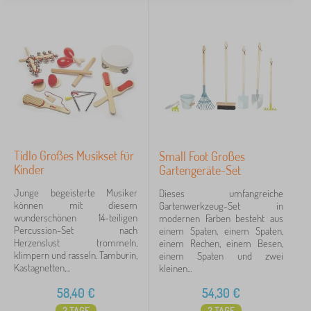
p
z
h
t
i
e
e
e
Tags
e
1
u
n
r
l
g
z
e
Weihnachten Geschenke bis 60 €
9
✓
e
u
Rabatt
424
g
Neuheiten
99
Tip
60
Tidlo Großes Musikset für
Small Foot Großes
Kinder
Gartengeräte-Set
Junge begeisterte Musiker
Dieses umfangreiche
können mit diesem
Gartenwerkzeug-Set in
FILTERN
wunderschönen 14-teiligen
modernen Farben besteht aus
Percussion-Set nach
einem Spaten, einem Spaten,
Herzenslust trommeln,
einem Rechen, einem Besen,
klimpern und rasseln. Tamburin,
einem Spaten und zwei
Kastagnetten,...
kleinen...
58,40
€
54,30
€
2 TAGE
2 TAGE