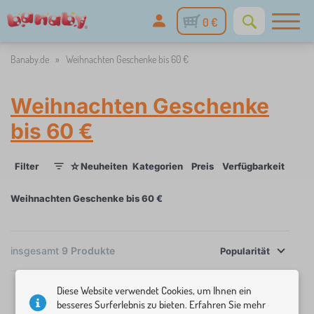
0 €
Banaby.de
»
Weihnachten Geschenke bis 60 €
Weihnachten Geschenke
bis 60 €
☆
Filter
Neuheiten
Kategorien
Preis
Verfügbarkeit
Tag
1
Weihnachten Geschenke bis 60 €
×
FILTER
insgesamt
9
Produkte
Popularität
Kategorien
Diese Website verwendet Cookies, um Ihnen ein
besseres Surferlebnis zu bieten. Erfahren Sie mehr
S
›
5