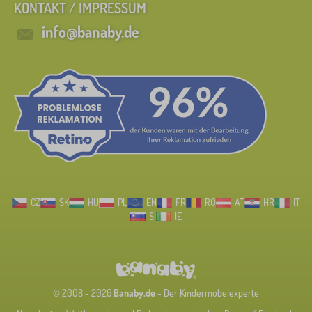
KONTAKT / IMPRESSUM
info@banaby.de
CZ
SK
HU
PL
EN
FR
RO
AT
HR
IT
SI
IE
© 2008 - 2026
Banaby.de
- Der Kindermöbelexperte