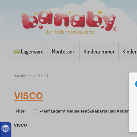
Der Kindermöbelexperte
Lagerware
Montessori
Kinderzimmer
Kinder
Banaby.de
»
VISCO
VISCO
✓
☆
%
Filter
auf Lager
Neuheiten
Rabatte und Aktionen
1
×
VISCO