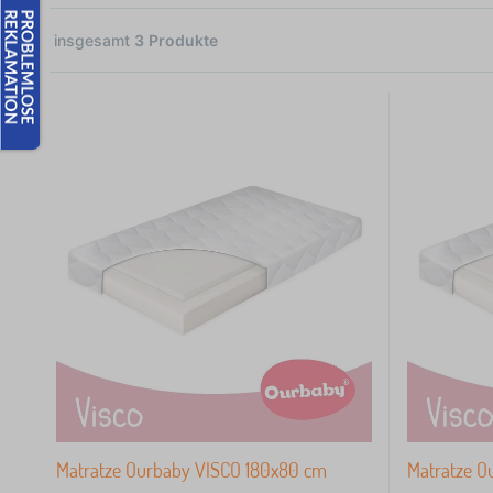
insgesamt
3
Produkte
3
 €
Matratze Ourbaby VISCO 180x80 cm
Matratze O