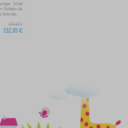
ertiger Schlaf
m Schlafen als
 Seite der...
139,40
€
132,10
€