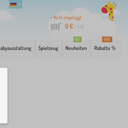
Nicht eingeloggt
0 €
/
0
St
99
408
abyausstattung
Spielzeug
Neuheiten
Rabatte %