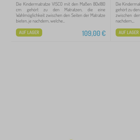
Die Kindermatratze VISCO mit den Maßen 80x180
Die Kinderma
3
cm gehört zu den Matratzen, die eine
gehört zu den 
Wahlmöglichkeit zwischen den Seiten der Matratze
zwischen den
bieten, je nachdem, welche...
nachdem,...
24
109,00
€
AUF LAGER
AUF LAGER
99
60