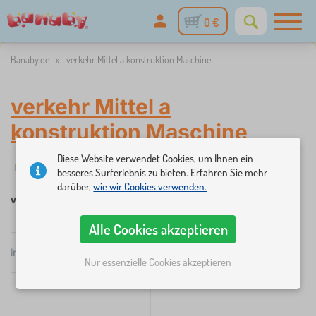
0 €
Banaby.de
»
verkehr Mittel a konstruktion Maschine
verkehr Mittel a
konstruktion Maschine
Diese Website verwendet Cookies, um Ihnen ein
✓
☆
Filter
auf Lager
Neuheiten
Kategorien
Preis
Verfügba
1
besseres Surferlebnis zu bieten. Erfahren Sie mehr
darüber,
wie wir Cookies verwenden.
verkehr Mittel a konstruktion Maschine
Alle Cookies akzeptieren
×
FILTER
insgesamt
2
Produkte
Popularität
Nur essenzielle Cookies akzeptieren
Kategorien
K
›
1