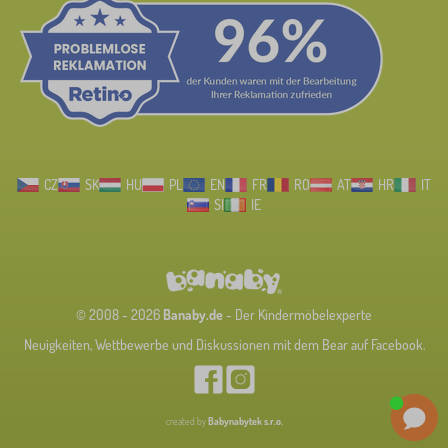
CZ
SK
HU
PL
EN
FR
RO
AT
HR
IT
SI
IE
© 2008 - 2026
Banaby.de
- Der Kindermöbelexperte
Neuigkeiten, Wettbewerbe und Diskussionen mit dem Bear auf Facebook.
created by
Babynabytek s.r.o.