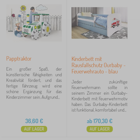
i
n
K
›
d
1
ü
e
n
r
s
b
Preis
t
e
l
t
36 €
286 €
e
t
r
e
i
n
Papptraktor
Kinderbett mit
s
Filtern
Rausfallschutz Ourbaby -
c
Ein großer Spaß, der
h
Feuerwehrauto - blau
künstlerische Fähigkeiten und
S
Suche innerhalb des filters
Kreativität fördert, und das
Jeder zukünftige
p
fertige Fahrzeug wird eine
Feuerwehrmann sollte in
i
schöne Ergänzung für das
seinem Zimmer ein Ourbaby-
e
Verfügbarkeit
Kinderzimmer sein. Aufgrund...
Kinderbett mit Feuerwehrmotiv
l
haben. Das Ourbaby-Kinderbett
z
Tags
ist funktional, komfortabel und...
e
1
u
36,60
€
ab
170,30
€
g
verkehr Mittel a konstruktion Maschine
2
✓
e
AUF LAGER
AUF LAGER
Rabatt
424