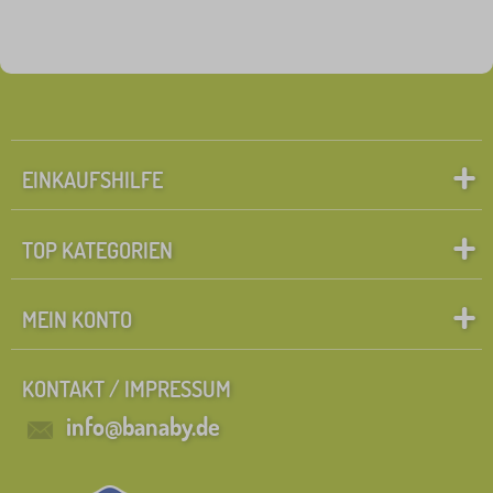
Neuheiten
98
Tip
60
FILTERN
EINKAUFSHILFE
TOP KATEGORIEN
MEIN KONTO
KONTAKT / IMPRESSUM
info@banaby.de