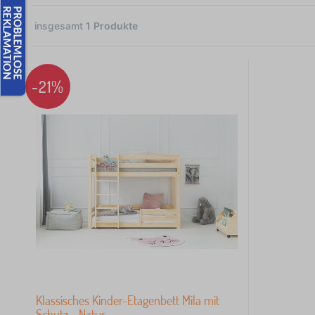
insgesamt
1
Produkte
1
-21%
 €
Klassisches Kinder-Etagenbett Mila mit
Schutz - Natur