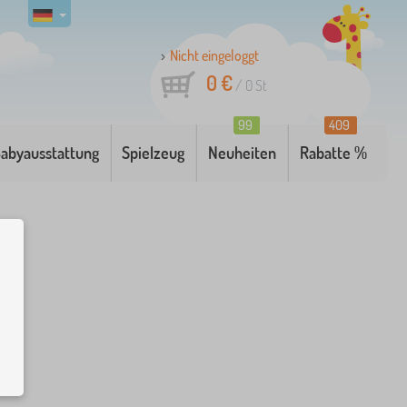
Nicht eingeloggt
0 €
/
0
St
99
409
abyausstattung
Spielzeug
Neuheiten
Rabatte %