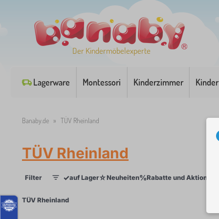
Der Kindermöbelexperte
Lagerware
Montessori
Kinderzimmer
Kinder
Banaby.de
»
TÜV Rheinland
TÜV Rheinland
✓
☆
%
Filter
auf Lager
Neuheiten
Rabatte und Aktionen
1
×
TÜV Rheinland