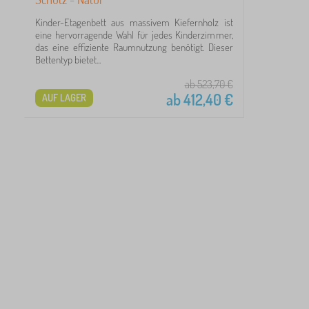
1
Kinder-Etagenbett aus massivem Kiefernholz ist
eine hervorragende Wahl für jedes Kinderzimmer,
24
das eine effiziente Raumnutzung benötigt. Dieser
Bettentyp bietet...
99
ab 523,70
€
ab
412,40
€
AUF LAGER
60