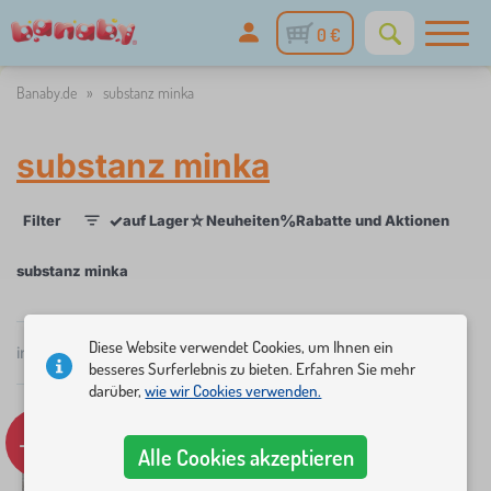
0 €
Banaby.de
»
substanz minka
substanz minka
✓
☆
%
Filter
auf Lager
Neuheiten
Rabatte und Aktionen
Kate
1
substanz minka
×
FILTER
Diese Website verwendet Cookies, um Ihnen ein
insgesamt
5
Produkte
Popularität
besseres Surferlebnis zu bieten. Erfahren Sie mehr
darüber,
wie wir Cookies verwenden.
Kategorien
K
-11%
›
5
Alle Cookies akzeptieren
i
n