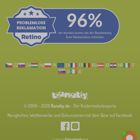
CZ
SK
HU
PL
EN
FR
RO
AT
HR
IT
SI
IE
© 2008 - 2026
Banaby.de
- Der Kindermöbelexperte
Neuigkeiten, Wettbewerbe und Diskussionen mit dem Bear auf Facebook.
created by
Babynabytek s.r.o.