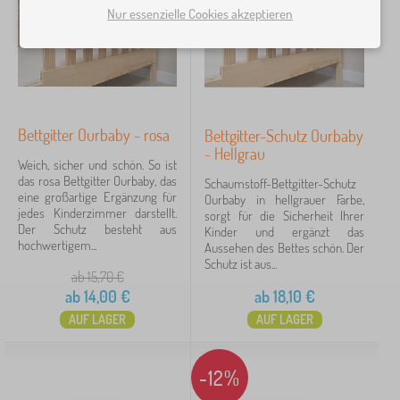
d
Nur essenzielle Cookies akzeptieren
Preis
e
r
14 €
26 €
b
e
t
t
Filtern
e
n
Bettgitter Ourbaby - rosa
Bettgitter-Schutz Ourbaby
- Hellgrau
Suche innerhalb des filters
Weich, sicher und schön. So ist
das rosa Bettgitter Ourbaby, das
Schaumstoff-Bettgitter-Schutz
eine großartige Ergänzung für
Verfügbarkeit
Ourbaby in hellgrauer Farbe,
jedes Kinderzimmer darstellt.
sorgt für die Sicherheit Ihrer
Der Schutz besteht aus
Kinder und ergänzt das
Angebotsart
hochwertigem...
Aussehen des Bettes schön. Der
Schutz ist aus...
ab 15,70
€
Tags
1
ab
14,00
€
ab
18,10
€
AUF LAGER
AUF LAGER
substanz minka
5
✓
Rabatt
422
-12%