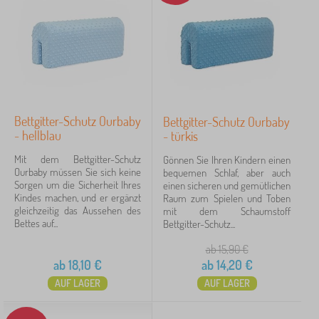
Neuheiten
99
Tip
59
FILTERN
Bettgitter-Schutz Ourbaby
Bettgitter-Schutz Ourbaby
- hellblau
- türkis
Mit dem Bettgitter-Schutz
Gönnen Sie Ihren Kindern einen
Ourbaby müssen Sie sich keine
bequemen Schlaf, aber auch
Sorgen um die Sicherheit Ihres
einen sicheren und gemütlichen
Kindes machen, und er ergänzt
Raum zum Spielen und Toben
gleichzeitig das Aussehen des
mit dem Schaumstoff
Bettes auf...
Bettgitter-Schutz...
ab 15,90
€
ab
18,10
€
ab
14,20
€
AUF LAGER
AUF LAGER