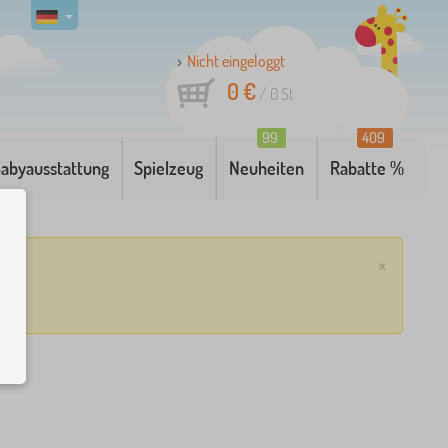
Nicht eingeloggt
0 €
/
0
St
99
409
abyausstattung
Spielzeug
Neuheiten
Rabatte %
×