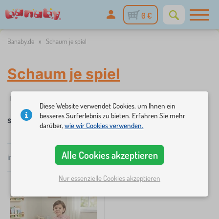
0 €
Banaby.de
»
Schaum je spiel
Schaum je spiel
✓
☆
Filter
auf Lager
Neuheiten
Kategorien
Preis
Verfügba
1
Diese Website verwendet Cookies, um Ihnen ein
besseres Surferlebnis zu bieten. Erfahren Sie mehr
Schaum je spiel
darüber,
wie wir Cookies verwenden.
×
FILTER
Alle Cookies akzeptieren
insgesamt
1
Produkte
Popularität
Kategorien
Nur essenzielle Cookies akzeptieren
K
›
1
i
n
d