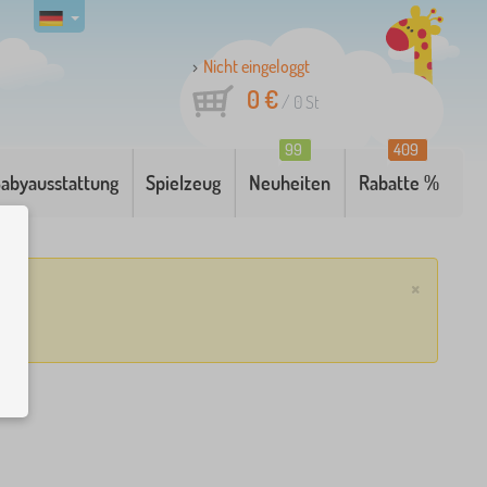
Nicht eingeloggt
0 €
/
0
St
99
409
abyausstattung
Spielzeug
Neuheiten
Rabatte %
×