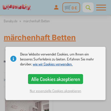
0 €
Banaby.de
»
märchenhaft Betten
märchenhaft Betten
☆
Filter
Neuheiten
Kategorien
Preis
Verfügbarkeit
Tag
1
Diese Website verwendet Cookies, um Ihnen ein
besseres Surferlebnis zu bieten. Erfahren Sie mehr
märchenhaft Betten
darüber,
wie wir Cookies verwenden.
×
FILTER
Alle Cookies akzeptieren
insgesamt
1
Produkte
Popularität
Kategorien
Nur essenzielle Cookies akzeptieren
K
›
1
i
n
d