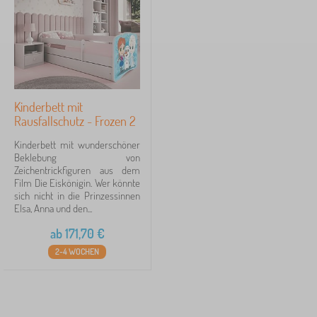
Preis
e
r
171 €
264 €
b
e
t
t
Filtern
e
n
Kinderbett mit
Rausfallschutz - Frozen 2
Suche innerhalb des filters
Kinderbett mit wunderschöner
Verfügbarkeit
Beklebung von
Zeichentrickfiguren aus dem
Film Die Eiskönigin. Wer könnte
Tags
1
sich nicht in die Prinzessinnen
Elsa, Anna und den...
märchenhaft Betten
1
✓
ab
171,70
€
2-4 WOCHEN
Rabatt
424
Neuheiten
98
Tip
59