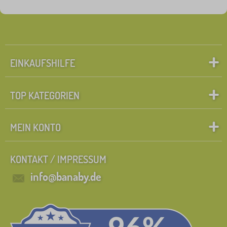
Tags
1
lieferanten.sammlung.
0
✓
Rabatt
422
EINKAUFSHILFE
Neuheiten
99
TOP KATEGORIEN
Tip
59
MEIN KONTO
Suche innerhalb des filters
KONTAKT / IMPRESSUM
FILTERN
info@banaby.de