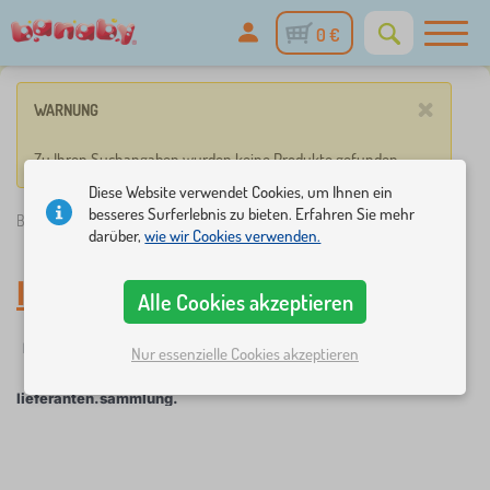
0 €
×
WARNUNG
Zu Ihren Suchangaben wurden keine Produkte gefunden.
Diese Website verwendet Cookies, um Ihnen ein
besseres Surferlebnis zu bieten. Erfahren Sie mehr
Banaby.de
»
lieferanten.sammlung.
darüber,
wie wir Cookies verwenden.
lieferanten.sammlung.
Alle Cookies akzeptieren
☆
Filter
Neuheiten
Tags
1
1
Nur essenzielle Cookies akzeptieren
lieferanten.sammlung.
×
FILTER