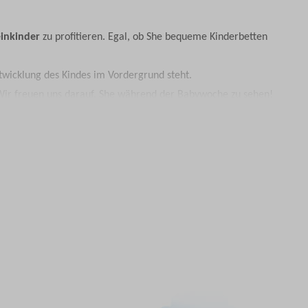
einkinder
zu profitieren. Egal, ob She bequeme Kinderbetten
ntwicklung des Kindes im Vordergrund steht.
. Wir freuen uns darauf, She während der Babywoche zu sehen!