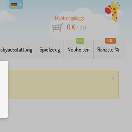
Nicht eingeloggt
0 €
/
0
St
98
409
abyausstattung
Spielzeug
Neuheiten
Rabatte %
×