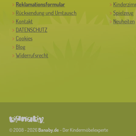
Reklamationsformular
Kinderzim
Rücksendung und Umtausch
Spielzeug
Kontakt
Neuheiten
DATENSCHUTZ
Cookies
Blog
Widerrufsrecht
© 2008 - 2026
Banaby.de
- Der Kindermöbelexperte