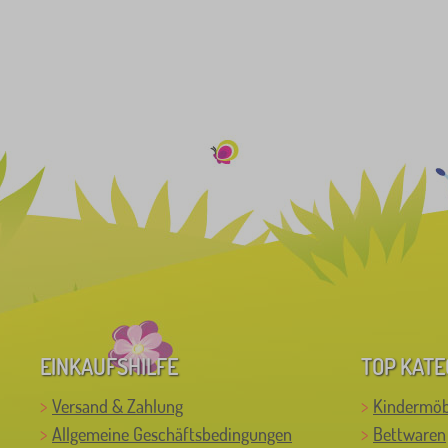
59
EINKAUFSHILFE
TOP KATE
Versand & Zahlung
Kindermöb
Allgemeine Geschäftsbedingungen
Bettwaren