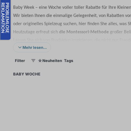
Baby Week – eine Woche voller toller Rabatte für Ihre Kleinen
Wir bieten Ihnen die einmalige Gelegenheit, von Rabatten von
oder originelles Spielzeug suchen, hier finden She alles, was
Heutzutage erfreut sich
die Montessori-Methode
großer Beli
Lassen She sich von Produkten inspirieren, die nicht nur Fre
Mehr lesen...
☆
Filter
Neuheiten
Tags
1
1
×
BABY WOCHE
0
24
98