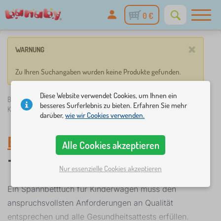
0 €
×
WARNUNG
Zu Ihren Suchangaben wurden keine Produkte gefunden.
Diese Website verwendet Cookies, um Ihnen ein
Banaby.de
»
Bettwaren
/
Spannbetttücher
/
Betttuch für
besseres Surferlebnis zu bieten. Erfahren Sie mehr
Kinderwagen
darüber,
wie wir Cookies verwenden.
Betttuch für Kinderwagen
Alle Cookies akzeptieren
-
Spannbetttücher
Nur essenzielle Cookies akzeptieren
Ein Spannbetttuch für Kinderwagen muss den
anspruchsvollsten Anforderungen an Qualität
entsprechen und alle Gesundheitsattests erfüllen.