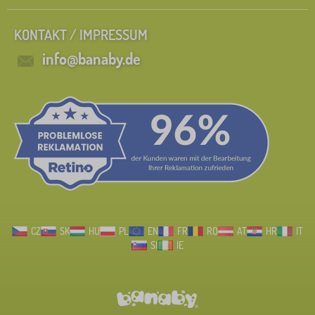
KONTAKT / IMPRESSUM
info@banaby.de
CZ
SK
HU
PL
EN
FR
RO
AT
HR
IT
SI
IE