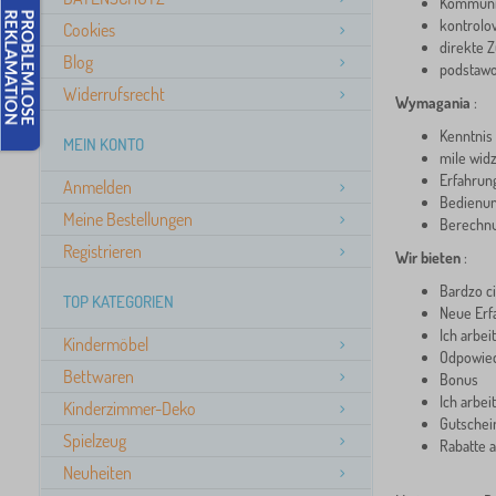
Kommunik
kontrolo
Cookies
direkte 
Blog
podstawo
Widerrufsrecht
Wymagania
:
Kenntnis
MEIN KONTO
mile wid
Erfahrung
Anmelden
Bedienun
Meine Bestellungen
Berechnu
Registrieren
Wir bieten
:
Bardzo c
TOP KATEGORIEN
Neue Erf
Ich arbei
Kindermöbel
Odpowied
Bettwaren
Bonus
Ich arbeit
Kinderzimmer-Deko
Gutschei
Spielzeug
Rabatte 
Neuheiten