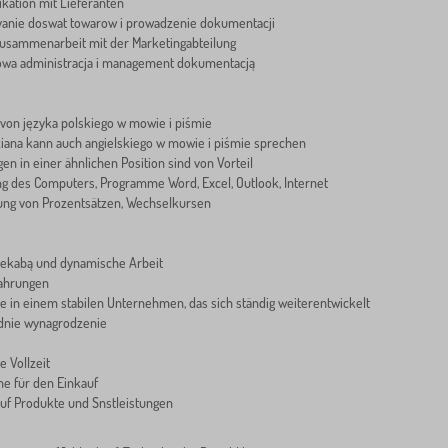
ation mit Lieferanten
vanie doswat towarow i prowadzenie dokumentacji
Zusammenarbeit mit der Marketingabteilung
wa administracja i management dokumentacją
 von języka polskiego w mowie i piśmie
ziana kann auch angielskiego w mowie i piśmie sprechen
en in einer ähnlichen Position sind von Vorteil
g des Computers, Programme Word, Excel, Outlook, Internet
ng von Prozentsätzen, Wechselkursen
iekabą und dynamische Arbeit
ahrungen
te in einem stabilen Unternehmen, das sich ständig weiterentwickelt
nie wynagrodzenie
e Vollzeit
ne für den Einkauf
auf Produkte und Snstleistungen