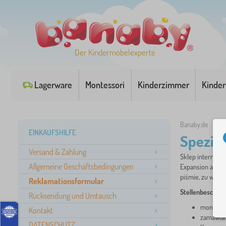
Der Kindermöbelexperte
Lagerware
Montessori
Kinderzimmer
Kinder
Banaby.de
»
Sp
EINKAUFSHILFE
Spezia
Versand & Zahlung
Sklep internetow
Allgemeine Geschäftsbedingungen
Expansion auf d
piśmie, zu wyślij
Reklamationsformular
Stellenbeschrei
Rücksendung und Umtausch
monitoro
Kontakt
zamawian
DATENSCHUTZ