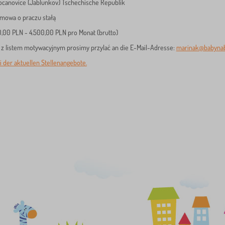
Bocanovice (Jablunkov) Tschechische Republik
Umowa o praczu stałą
0,00 PLN - 4.500,00 PLN pro Monat (brutto)
 z listem motywacyjnym prosimy przylać an die E-Mail-Adresse:
marinak@babynab
 der aktuellen Stellenangebote.