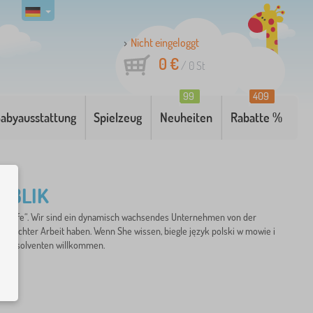
Nicht eingeloggt
0 €
/
0
St
99
409
abyausstattung
Spielzeug
Neuheiten
Rabatte %
PUBLIK
 Einkäufe“. Wir sind ein dynamisch wachsendes Unternehmen von der
emachter Arbeit haben. Wenn She wissen, biegle język polski w mowie i
sein. Absolventen willkommen.