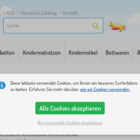
AGB
Versand & Zahlung
Kontakt
betten
Kindermatratzen
Kindermöbel
Bettwaren
B
ezialist für Zakupów TSCHECHISCHE REPUBLIK
Diese Website verwendet Cookies, um Ihnen ein besseres Surferlebnis
list für Zakupów TSCHECHISCHE RE
zu bieten. Erfahren Sie mehr darüber,
wie wir Cookies verwenden.
y z meblami dziecięcymi sucht einen Kandidaten für die Position „Spezialist ds.
en europäischen Markt. Poszukujemy osób dokładnych, die keine Angst vor selbstg
Alle Cookies akzeptieren
 swoje CV. S Praxis in einer ähnlichen Position wird hier ein zusätzlicher Vorteil 
bung
:
Nur essenzielle Cookies akzeptieren
wanie i koordynowanie stanów magazynowych
ie towarow i kontrolowanie terminów doswat