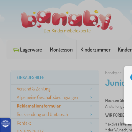
Der Kindermöbelexperte
Lagerware
Montessori
Kinderzimmer
Kinder
Banaby.de
»
Ju
EINKAUFSHILFE
Junior 
Versand & Zahlung
Allgemeine Geschäftsbedingungen
Möchten She sic
Reklamationsformular
Anstellung als J
Rücksendung und Umtausch
WIR FORDERN
:
Kontakt
* aktives Intere
* der Wunsch, n
DATENSCHUTZ