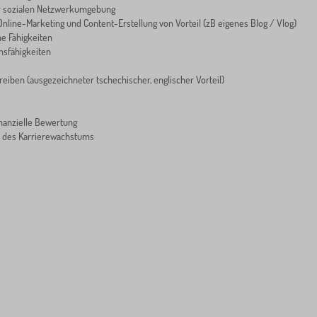
r sozialen Netzwerkumgebung
Online-Marketing und Content-Erstellung von Vorteil (zB eigenes Blog / Vlog)
he Fähigkeiten
sfähigkeiten
reiben (ausgezeichneter tschechischer, englischer Vorteil)
inanzielle Bewertung
it des Karrierewachstums