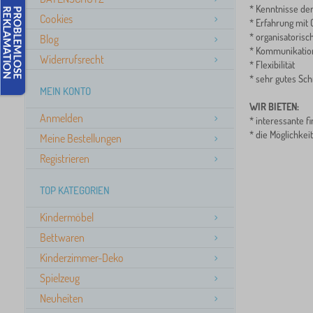
* Kenntnisse de
Cookies
* Erfahrung mit 
* organisatorisc
Blog
* Kommunikation
Widerrufsrecht
* Flexibilität
* sehr gutes Sch
MEIN KONTO
WIR BIETEN:
Anmelden
* interessante f
* die Möglichke
Meine Bestellungen
Registrieren
TOP KATEGORIEN
Kindermöbel
Bettwaren
Kinderzimmer-Deko
Spielzeug
Neuheiten