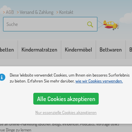
AGB
Versand & Zahlung
Kontakt
betten
Kindermatratzen
Kindermöbel
Bettwaren
B
nior Marketing Spezialist
Diese Website verwendet Cookies, um Ihnen ein besseres Surferlebnis
Marketing Spezialist
zu bieten. Erfahren Sie mehr darüber,
wie wir Cookies verwenden.
Alle Cookies akzeptieren
h im Marketing professionell weiterentwickeln? Arbeiten She gerne in sozialen N
unior-Marketing-Spezialist.
Nur essenzielle Cookies akzeptieren
sse an Online-Marketing (Bücher, Blogs, Influencer, Podcasts, Vorträge usw.)
eue Dinge zu lernen