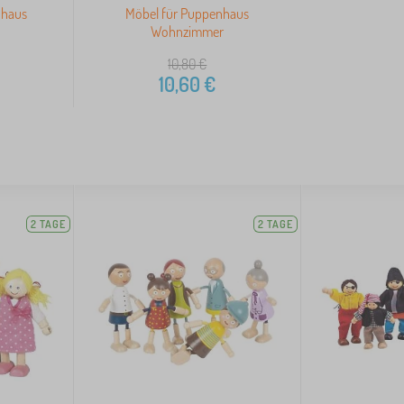
nhaus
Möbel für Puppenhaus
Wohnzimmer
10,80
€
10,60
€
2 TAGE
2 TAGE