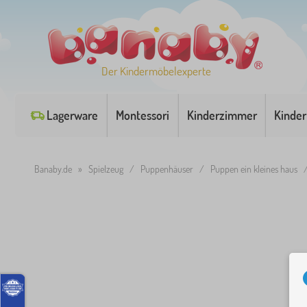
Der Kindermöbelexperte
Lagerware
Montessori
Kinderzimmer
Kinder
Banaby.de
»
Spielzeug
/
Puppenhäuser
/
Puppen ein kleines haus