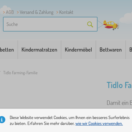
AGB
Versand & Zahlung
Kontakt
betten
Kindermatratzen
Kindermöbel
Bettwaren
B
/
Tidlo Farming-Familie
Tidlo F
Damit ein B
Besitzer. T
Diese Website verwendet Cookies, um Ihnen ein besseres Surferlebnis
ihre Tochte
zu bieten. Erfahren Sie mehr darüber,
wie wir Cookies verwenden.