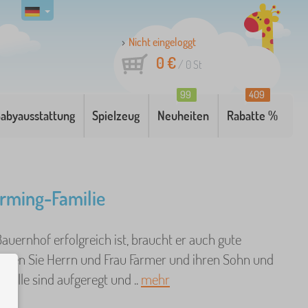
Nicht eingeloggt
0 €
/
0
St
99
409
abyausstattung
Spielzeug
Neuheiten
Rabatte %
arming-Familie
auernhof erfolgreich ist, braucht er auch gute
reffen Sie Herrn und Frau Farmer und ihren Sohn und
r! Alle sind aufgeregt und ..
mehr