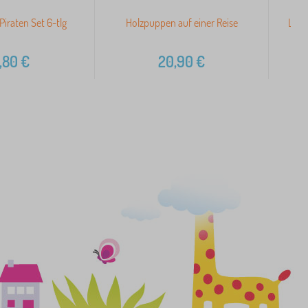
 Piraten Set 6-tlg
Holzpuppen auf einer Reise
Le T
,80
€
20,90
€