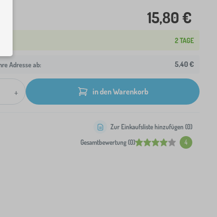
15,80 €
2 TAGE
5,40 €
hre Adresse ab:
+
in den Warenkorb
Zur Einkaufsliste hinzufügen (
0
)
Gesamtbewertung (0)
4