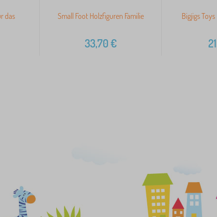
r das
Small Foot Holzfiguren Familie
Bigjigs Toys
33,70
€
21