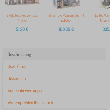
>
2Kids Toys Puppenhaus
2kids Toys Puppenhaus mit
Le Toy Van
Anička
Zubehör
Cherry 
51,20
€
100,30
€
335
Beschreibung
User-Fotos
Diskussion
Kundenbewertungen
Wir empfehlen Ihnen auch