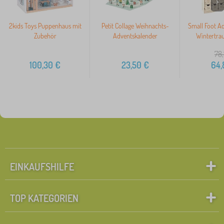
>
2kids Toys Puppenhaus mit
Petit Collage Weihnachts-
Small Foot A
Zubehör
Adventskalender
Wintertra
78,
100,30
€
23,50
€
64,
EINKAUFSHILFE
TOP KATEGORIEN