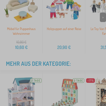
>
Möbel für Puppenhaus
Holzpuppen auf einer Reise
Le Toy Van 
Wohnzimmer
Fam
10,80
€
10,60
€
20,90
€
31,
MEHR AUS DER KATEGORIE:
2 TAGE
2 TAGE
-17%