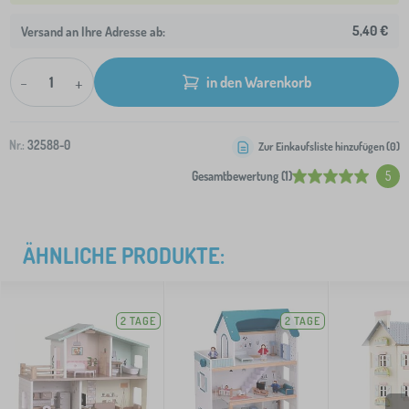
5,40 €
Versand an Ihre Adresse ab:
-
+
in den Warenkorb
Nr.:
32588-0
Zur Einkaufsliste hinzufügen (
0
)
Gesamtbewertung (1)
5
ÄHNLICHE PRODUKTE:
2 TAGE
2 TAGE