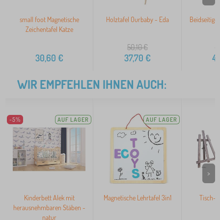
small foot Magnetische
Holztafel Ourbaby - Eda
Beidseitige 
Zeichentafel Katze
50,10
€
5
30,60
€
37,70
€
4
WIR EMPFEHLEN IHNEN AUCH:
-5%
AUF LAGER
AUF LAGER
>
Kinderbett Alek mit
Magnetische Lehrtafel 3in1
Tisch- 
herausnehmbaren Stäben -
natur