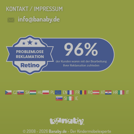
KONTAKT / IMPRESSUM
info@banaby.de
CZ
SK
HU
PL
EN
FR
RO
AT
HR
IT
SI
IE
© 2008 - 2026
Banaby.de
- Der Kindermöbelexperte