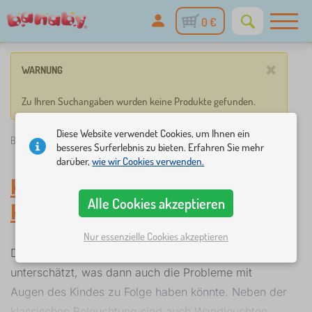
0 €
×
WARNUNG
Zu Ihren Suchangaben wurden keine Produkte gefunden.
Diese Website verwendet Cookies, um Ihnen ein
Banaby.de
»
Kindermöbel
/
Kinderlampen
/
Kinderwandleuchten
besseres Surferlebnis zu bieten. Erfahren Sie mehr
darüber,
wie wir Cookies verwenden.
Kinderwandleuchten
-
Alle Cookies akzeptieren
Kinderlampen
Nur essenzielle Cookies akzeptieren
Die Wahl der richtigen Kinderbeleuchtung wird oft
unterschätzt, was dann auch die Probleme mit
Augen des Kindes zu Folge haben könnte. Neben der
klassischen Beleuchtung sind auch Wandleuchten