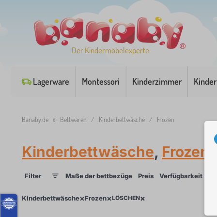
Der Kindermöbelexperte
Lagerware
Montessori
Kinderzimmer
Kinder
Banaby.de
»
Bettwaren
/
Kinderbettwäsche
/
Frozen
Kinderbettwäsche
,
Frozen
Filter
Maße der bettbezüge
Preis
Verfügbarkeit
Un
1
×
×
×
×
Kinderbettwäsche
Frozen
LÖSCHEN