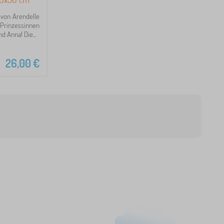
t von Arendelle
Prinzessinnen
d Anna! Die...
26,00
€