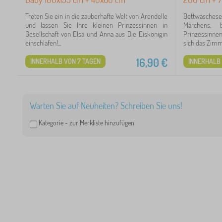
Treten Sie ein in die zauberhafte Welt von Arendelle
Bettwäsche
und lassen Sie Ihre kleinen Prinzessinnen in
Märchens, 
Gesellschaft von Elsa und Anna aus Die Eiskönigin
Prinzessinne
einschlafen!...
sich das Zimme
16,90
€
INNERHALB VON 7 TAGEN
INNERHALB 
3
Warten Sie auf Neuheiten? Schreiben Sie uns!
3
Kategorie -
zur Merkliste hinzufügen
2
2
1
1