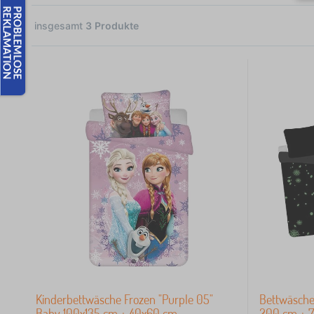
insgesamt
3
Produkte
1
1
1
1
 €
Kinderbettwäsche Frozen "Purple 05"
Bettwäsche 
Baby 100x135 cm + 40x60 cm
200 cm + 7