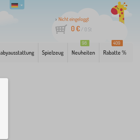
Nicht eingeloggt
0 €
/
0
St
98
409
abyausstattung
Spielzeug
Neuheiten
Rabatte %