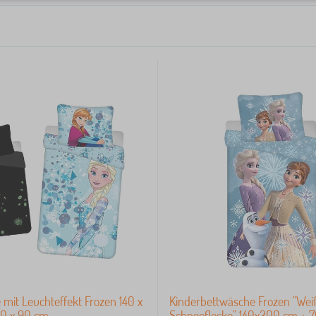
mit Leuchteffekt Frozen 140 x
Kinderbettwäsche Frozen "Wei
0 x 90 cm
Schneeflocke" 140x200 cm + 