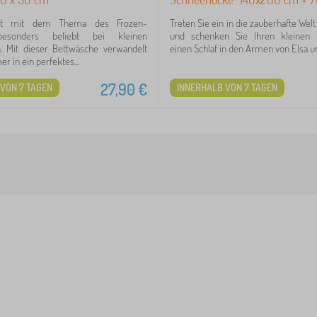
set mit dem Thema des Frozen-
Treten Sie ein in die zauberhafte Wel
besonders beliebt bei kleinen
und schenken Sie Ihren kleinen 
n. Mit dieser Bettwäsche verwandelt
einen Schlaf in den Armen von Elsa un
r in ein perfektes...
27,90
€
VON 7 TAGEN
INNERHALB VON 7 TAGEN