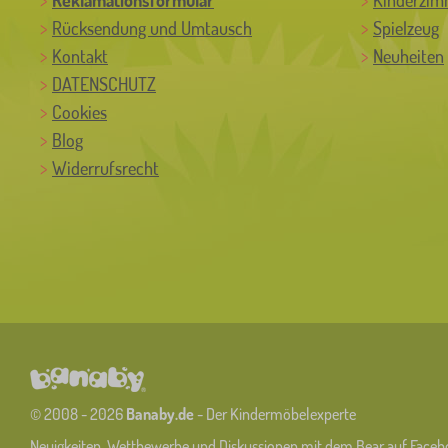
Rücksendung und Umtausch
Spielzeug
Kontakt
Neuheiten
DATENSCHUTZ
Cookies
Blog
Widerrufsrecht
© 2008 - 2026
Banaby.de
- Der Kindermöbelexperte
Neuigkeiten, Wettbewerbe und Diskussionen mit dem Bear auf Faceb