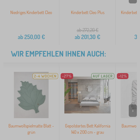
Niedriges Kinderbett Cleo
Kinderbett Cleo Plus
Kinderbett 
ab 272,20
€
ab
250,00
€
ab
201,30
€
32
WIR EMPFEHLEN IHNEN AUCH:
2-4 WOCHEN
-27%
AUF LAGER
-12%
>
Baumwollspielmatte Blatt -
Gepolstertes Bett Kalifornia
Baumwolll
grün
140 x 200 cm - grau