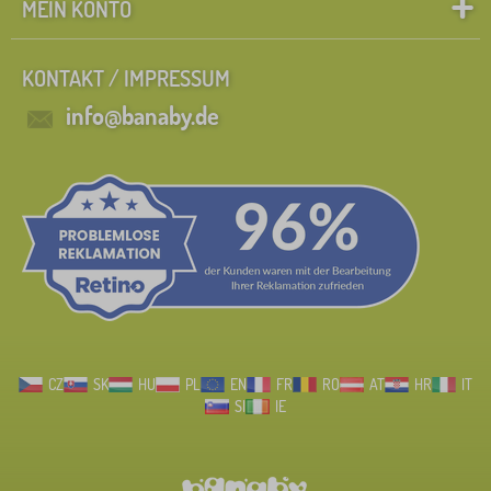
MEIN KONTO
KONTAKT / IMPRESSUM
info@banaby.de
CZ
SK
HU
PL
EN
FR
RO
AT
HR
IT
SI
IE