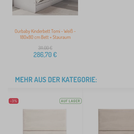
Ourbaby Kinderbett Tomi - Weiß -
180x80 cm Bett + Stauraum
311,00
€
286,70
€
MEHR AUS DER KATEGORIE:
-3%
AUF LAGER