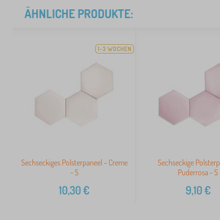
ÄHNLICHE PRODUKTE:
1-3 WOCHEN
Sechseckiges Polsterpaneel – Creme
Sechseckige Polsterp
- S
Puderrosa - S
10,30
€
9,10
€