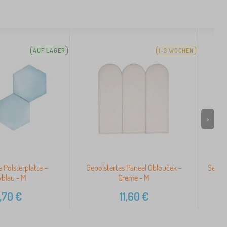
AUF LAGER
1-3 WOCHEN
>
 Polsterplatte –
Gepolstertes Paneel Oblouček -
Sechse
blau - M
Creme - M
,70
€
11,60
€