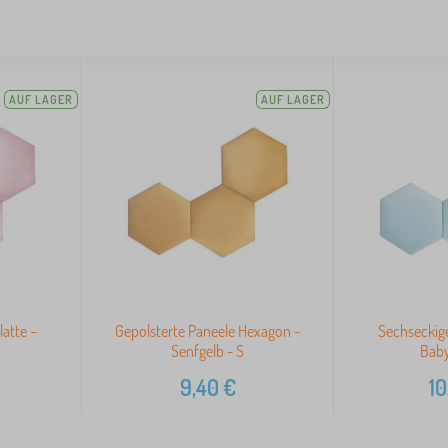
AUF LAGER
AUF LAGER
latte –
Gepolsterte Paneele Hexagon -
Sechseckige
Senfgelb - S
Baby
9,40
€
10