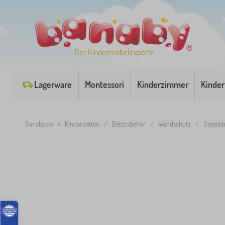
Der Kindermöbelexperte
Lagerware
Montessori
Kinderzimmer
Kinder
Banaby.de
»
Kinderbetten
/
Bettzubehör
/
Wandschutz
/
Gepolst