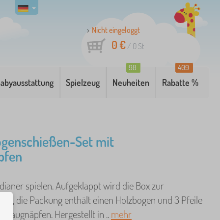
Nicht eingeloggt
0 €
/
0
St
98
409
abyausstattung
Spielzeug
Neuheiten
Rabatte %
ogenschießen-Set mit
pfen
dianer spielen. Aufgeklappt wird die Box zur
ibe, die Packung enthält einen Holzbogen und 3 Pfeile
n Saugnäpfen. Hergestellt in ..
mehr