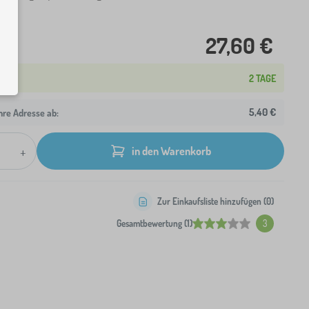
27,60 €
2 TAGE
5,40 €
hre Adresse ab:
+
in den Warenkorb
Zur Einkaufsliste hinzufügen (
0
)
Gesamtbewertung (1)
3