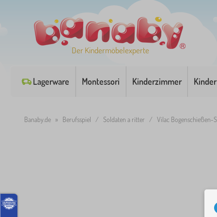
Der Kindermöbelexperte
Lagerware
Montessori
Kinderzimmer
Kinder
Banaby.de
»
Berufsspiel
/
Soldaten a ritter
/
Vilac Bogenschießen-S