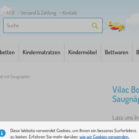
AGB
Versand & Zahlung
Kontakt
betten
Kindermatratzen
Kindermöbel
Bettwaren
B
et mit Saugnäpfen
Vilac B
Saugnä
Lass uns In
Schießsche
Diese Website verwendet Cookies, um Ihnen ein besseres Surferlebnis
mit farbige
zu bieten. Erfahren Sie mehr darüber,
wie wir Cookies verwenden.