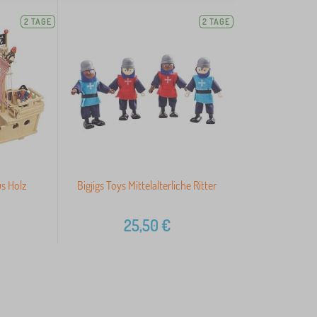
2 TAGE
2 TAGE
us Holz
Bigjigs Toys Mittelalterliche Ritter
25,50
€