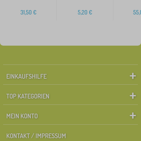
31,50
€
5,20
€
55,
EINKAUFSHILFE
TOP KATEGORIEN
MEIN KONTO
KONTAKT / IMPRESSUM