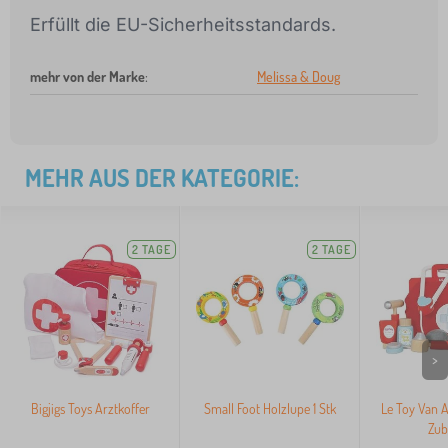
Erfüllt die EU-Sicherheitsstandards.
mehr von der Marke
:
Melissa & Doug
MEHR AUS DER KATEGORIE:
2 TAGE
2 TAGE
>
Bigjigs Toys Arztkoffer
Small Foot Holzlupe 1 Stk
Le Toy Van A
Zub