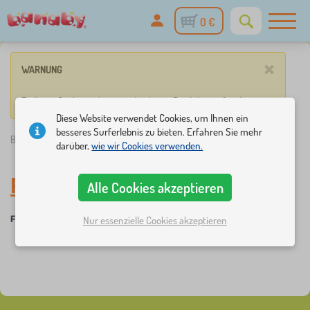
0 €
×
WARNUNG
Zu Ihren Suchangaben wurden keine Produkte gefunden.
Diese Website verwendet Cookies, um Ihnen ein
besseres Surferlebnis zu bieten. Erfahren Sie mehr
Banaby.de
»
Möbel
/
Flur
darüber,
wie wir Cookies verwenden.
Flur
Alle Cookies akzeptieren
Flur
Nur essenzielle Cookies akzeptieren