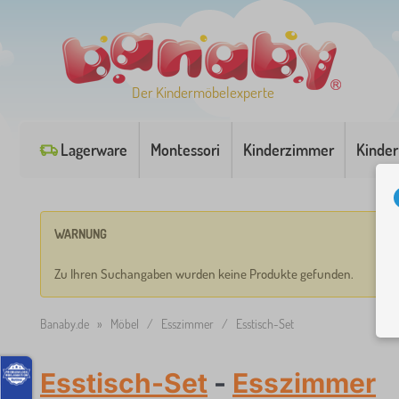
Der Kindermöbelexperte
Lagerware
Montessori
Kinderzimmer
Kinder
WARNUNG
Zu Ihren Suchangaben wurden keine Produkte gefunden.
Banaby.de
»
Möbel
/
Esszimmer
/
Esstisch-Set
Esstisch-Set
-
Esszimmer