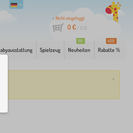
Nicht eingeloggt
0 €
/
0
St
99
409
abyausstattung
Spielzeug
Neuheiten
Rabatte %
×