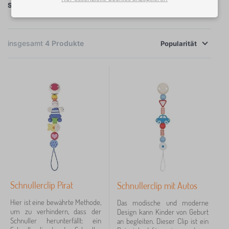
Schnuller
Beißschnuller kann sanft das Zahnfleisch massieren
×
und zugleich beruhigen. Diese Schnuller können
FILTER
auch im Kühlschrank gekühlt werden, denn die Kühle
insgesamt
4
Produkte
Popularität
Verfügbarkeit
lindert die Zahnungssmerzen zusätzlichn.
Grundsätzlich wird nicht empfohlen den Schnuller in
Preis
süße Flussigkeiten, denn das knnte die Kariesbildung
7 €
9 €
unterstützen.
Filtern
Suche innerhalb des filters
Schnullerclip Pirat
Schnullerclip mit Autos
Löschen
FILTERN
Hier ist eine bewährte Methode,
Das modische und moderne
um zu verhindern, dass der
Design kann Kinder von Geburt
Schnuller herunterfällt: ein
an begleiten. Dieser Clip ist ein