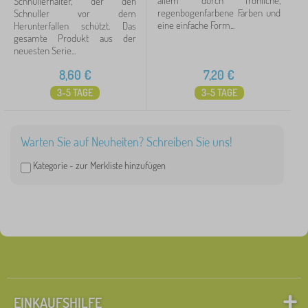
allem durch fröhliche,
Schnullerhalter, der den
regenbogenfarbene Farben und
Schnuller vor dem
eine einfache Form...
Herunterfallen schützt. Das
gesamte Produkt aus der
neuesten Serie...
8,60
€
7,20
€
3-5 TAGE
3-5 TAGE
Warten Sie auf Neuheiten? Schreiben Sie uns!
Kategorie -
zur Merkliste hinzufügen
EINKAUFSHILFE