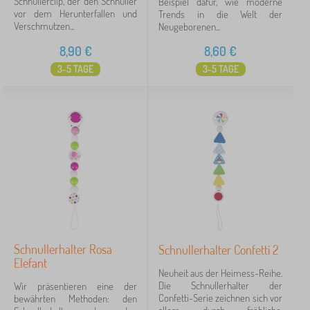
Schnullerclip, der den Schnuller
Beispiel dafür, wie moderne
vor dem Herunterfallen und
Trends in die Welt der
Verschmutzen...
Neugeborenen...
8,90
€
8,60
€
3-5 TAGE
3-5 TAGE
Schnullerhalter Rosa
Schnullerhalter Confetti 2
Elefant
Neuheit aus der Heimess-Reihe.
Die Schnullerhalter der
Wir präsentieren eine der
Confetti-Serie zeichnen sich vor
bewährten Methoden: den