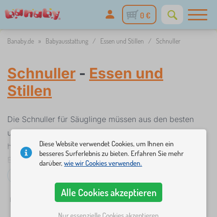
0 €
Banaby.de
»
Babyausstattung
/
Essen und Stillen
/
Schnuller
Schnuller
-
Essen und
Stillen
Die Schnuller für Säuglinge müssen aus den besten
und gesundheitlich völlig unbedenklichen Materialien
Diese Website verwendet Cookies, um Ihnen ein
hergestellt werden. Sie dürfen keine Phthalate oder
besseres Surferlebnis zu bieten. Erfahren Sie mehr
Bisphenol enthalten. Das bedeutet jedoch nicht, dass
darüber,
wie wir Cookies verwenden.
sie nicht mit verschieden lustigen Motiven verziert
Mehr lesen...
werden können. Neben den klassischen Schnullern,
Alle Cookies akzeptieren
Filter
Verfügbarkeit
Preis
bieten wir auch Beißschnuller an, welche beim
Zähnen eine große Linderung sein können. Ein guter
Nur essenzielle Cookies akzeptieren