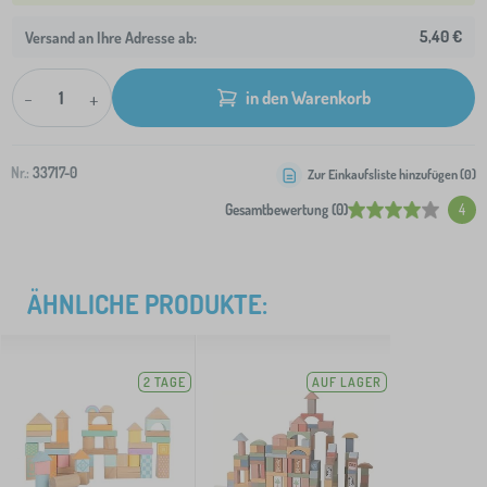
5,40 €
Versand an Ihre Adresse ab:
-
+
in den Warenkorb
Nr.:
33717-0
Zur Einkaufsliste hinzufügen (
0
)
Gesamtbewertung (0)
4
ÄHNLICHE PRODUKTE:
2 TAGE
AUF LAGER