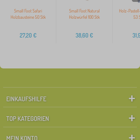
Small Foot Safari
Small Foot Natural
Holz-Pastel
Holzbausteine 50 Stk
Holzwürfel 100 Stk
53 
27,20
€
38,60
€
31,
EINKAUFSHILFE
TOP KATEGORIEN
MEIN KONTO