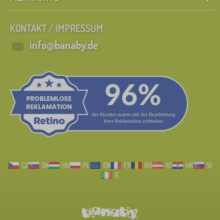
KONTAKT / IMPRESSUM
info@banaby.de
CZ
SK
HU
PL
EN
FR
RO
AT
HR
SI
IE