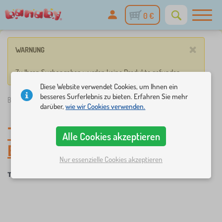
0 €
×
WARNUNG
Zu Ihren Suchangaben wurden keine Produkte gefunden.
Diese Website verwendet Cookies, um Ihnen ein
besseres Surferlebnis zu bieten. Erfahren Sie mehr
Banaby.de
»
Babyausstattung
/
Babymode
/
Tücher a Schals
darüber,
wie wir Cookies verwenden.
Tücher a Schals
-
Alle Cookies akzeptieren
Babymode
Nur essenzielle Cookies akzeptieren
Tücher a Schals