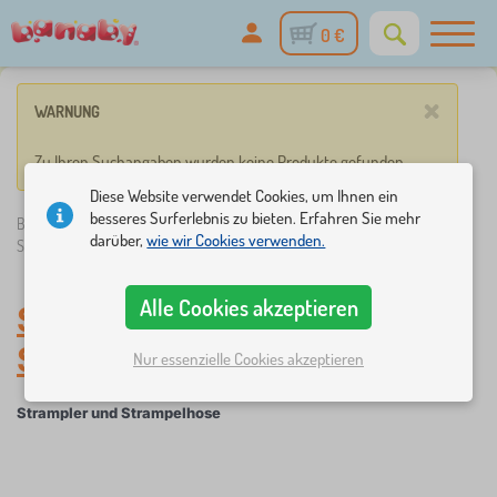
0 €
×
WARNUNG
Zu Ihren Suchangaben wurden keine Produkte gefunden.
Diese Website verwendet Cookies, um Ihnen ein
besseres Surferlebnis zu bieten. Erfahren Sie mehr
Banaby.de
»
Babyausstattung
/
Babymode
/
Strampler und
darüber,
wie wir Cookies verwenden.
Strampelhose
Alle Cookies akzeptieren
Strampler und
Strampelhose
-
Babymode
Nur essenzielle Cookies akzeptieren
Strampler und Strampelhose