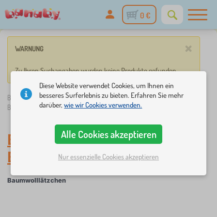
0 €
×
WARNUNG
Zu Ihren Suchangaben wurden keine Produkte gefunden.
Diese Website verwendet Cookies, um Ihnen ein
besseres Surferlebnis zu bieten. Erfahren Sie mehr
Banaby.de
»
Babyausstattung
/
Babymode
/
Babylätzchen
/
darüber,
wie wir Cookies verwenden.
Baumwolllätzchen
Alle Cookies akzeptieren
Baumwolllätzchen
-
Babymode
Nur essenzielle Cookies akzeptieren
Baumwolllätzchen