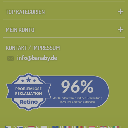
TOP KATEGORIEN
MEIN KONTO
KONTAKT / IMPRESSUM
info@banaby.de
CZ
SK
HU
PL
EN
FR
RO
AT
HR
IT