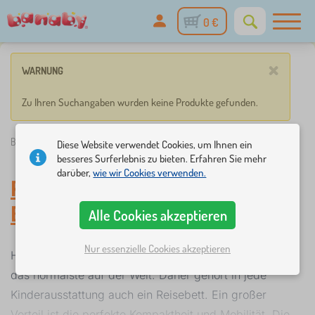
0 €
×
WARNUNG
Zu Ihren Suchangaben wurden keine Produkte gefunden.
Banaby.de
»
Kindermöbel
/
Babybetten
/
Reisebettchen
Diese Website verwendet Cookies, um Ihnen ein
besseres Surferlebnis zu bieten. Erfahren Sie mehr
darüber,
wie wir Cookies verwenden.
Reisebettchen
-
Babybetten
Alle Cookies akzeptieren
Nur essenzielle Cookies akzeptieren
Heutzutage ist das Reisen mi teinem Baby/Kleinkind
das normalste auf der Welt. Daher gehört in jede
Kinderausstattung auch ein Reisebett. Ein großer
Vorteil ist die perfekte Kompaktheit und Mobilität. Die