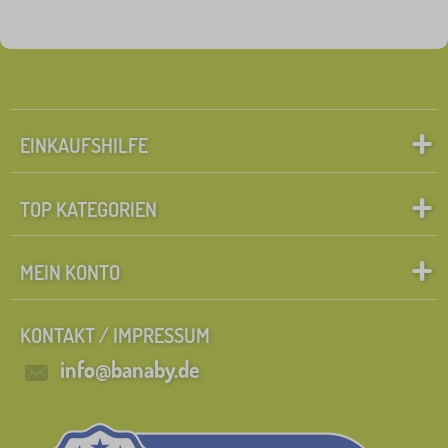
Märchenfiguren
Suche innerhalb des filters
FILTERN
EINKAUFSHILFE
TOP KATEGORIEN
MEIN KONTO
KONTAKT / IMPRESSUM
info@banaby.de