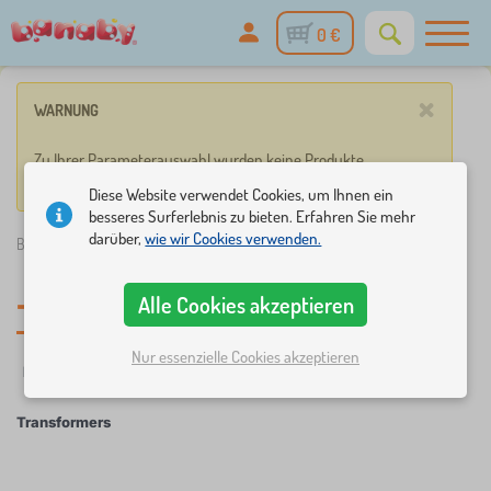
0 €
×
WARNUNG
Zu Ihrer Parameterauswahl wurden keine Produkte
gefunden.
Diese Website verwendet Cookies, um Ihnen ein
besseres Surferlebnis zu bieten. Erfahren Sie mehr
darüber,
wie wir Cookies verwenden.
Banaby.de
»
Transformers
Alle Cookies akzeptieren
Transformers
Nur essenzielle Cookies akzeptieren
Filter
Märchenfiguren
Transformers
×
FILTER